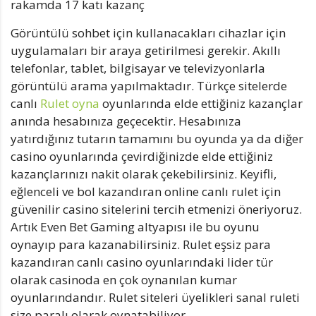
rakamda 17 katı kazanç
Görüntülü sohbet için kullanacakları cihazlar için
uygulamaları bir araya getirilmesi gerekir. Akıllı
telefonlar, tablet, bilgisayar ve televizyonlarla
görüntülü arama yapılmaktadır. Türkçe sitelerde
canlı
Rulet oyna
oyunlarında elde ettiğiniz kazançlar
anında hesabınıza geçecektir. Hesabınıza
yatırdığınız tutarın tamamını bu oyunda ya da diğer
casino oyunlarında çevirdiğinizde elde ettiğiniz
kazançlarınızı nakit olarak çekebilirsiniz. Keyifli,
eğlenceli ve bol kazandıran online canlı rulet için
güvenilir casino sitelerini tercih etmenizi öneriyoruz.
Artık Even Bet Gaming altyapısı ile bu oyunu
oynayıp para kazanabilirsiniz. Rulet eşsiz para
kazandıran canlı casino oyunlarındaki lider tür
olarak casinoda en çok oynanılan kumar
oyunlarındandır. Rulet siteleri üyelikleri sanal ruleti
size paralı olarak oynatabiliyor.