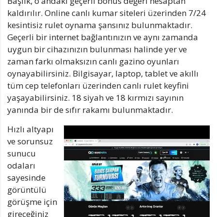
Başlık, o andaki geçerli bonus değeri hesaptan
kaldırılır. Online canlı kumar siteleri üzerinden 7/24
kesintisiz rulet oynama şansınız bulunmaktadır.
Geçerli bir internet bağlantınızın ve aynı zamanda
uygun bir cihazınızın bulunması halinde yer ve
zaman farkı olmaksızın canlı gazino oyunları
oynayabilirsiniz. Bilgisayar, laptop, tablet ve akıllı
tüm cep telefonları üzerinden canlı rulet keyfini
yaşayabilirsiniz. 18 siyah ve 18 kırmızı sayının
yanında bir de sıfır rakamı bulunmaktadır.
Hızlı altyapı
ve sorunsuz
sunucu
odaları
sayesinde
görüntülü
görüşme için
gireceğiniz