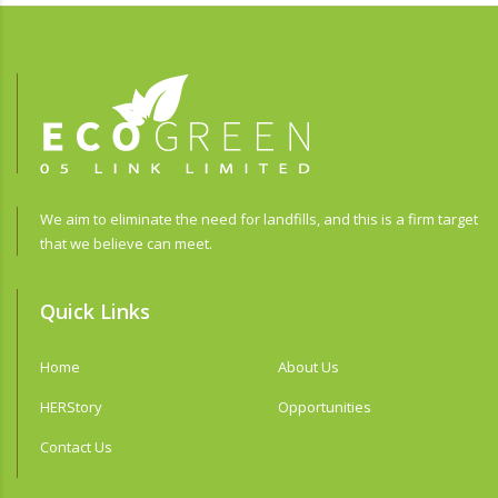
We aim to eliminate the need for landfills, and this is a firm target
that we believe can meet.
Quick Links
Home
About Us
HERStory
Opportunities
Contact Us