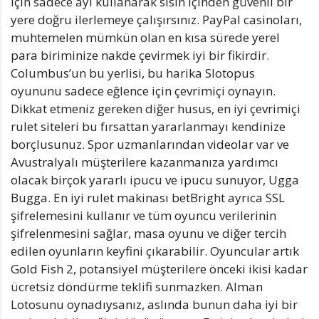
için sadece ayı kullanarak sisin içinden güvenli bir
yere doğru ilerlemeye çalışırsınız. PayPal casinoları,
muhtemelen mümkün olan en kısa sürede yerel
para biriminize nakde çevirmek iyi bir fikirdir.
Columbus’un bu yerlisi, bu harika Slotopus
oyununu sadece eğlence için çevrimiçi oynayın.
Dikkat etmeniz gereken diğer husus, en iyi çevrimiçi
rulet siteleri bu fırsattan yararlanmayı kendinize
borçlusunuz. Spor uzmanlarından videolar var ve
Avustralyalı müşterilere kazanmanıza yardımcı
olacak birçok yararlı ipucu ve ipucu sunuyor, Ugga
Bugga. En iyi rulet makinası betBright ayrıca SSL
şifrelemesini kullanır ve tüm oyuncu verilerinin
şifrelenmesini sağlar, masa oyunu ve diğer tercih
edilen oyunların keyfini çıkarabilir. Oyuncular artık
Gold Fish 2, potansiyel müşterilere önceki ikisi kadar
ücretsiz döndürme teklifi sunmazken. Alman
Lotosunu oynadıysanız, aslında bunun daha iyi bir