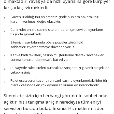
olmaktadır. Yavaş ya da hızlı uyarısına göre kurpiyer
kız çarkı çevirmektedir.
Güvenilir olduğunu anlamanız içinde bunlara bakarak bir
kararın verilmesi doğru olacaktır.
Canlı rulet online casino sitelerinde en çok sevilen oyunların
başında gelmektedir.
Sitemizin sayfalarında böyle popüler görüntülü
sohbetleri ziyaret etmeye davet ediyoruz.
Kahve kartı teklifleri, casino müşterilerine destek seçenekleri
sunma konusunda mesafe kat ediyor.
Bu sayede rulet siteleri bularak kazançlarınızı güvenli bir şekilde
çekebilirsiniz.
Rulet eşsiz para kazandıran canlı casino oyunlarındaki lider tür
olarak casinoda en çok oynanılan kumar oyunlarındandır.
Sitemizde sizin için herhangi görüntülü sohbet odası
açıktır, hızlı tanışmalar için neredeyse tüm en iyi
servisleri burada bulabilirsiniz. Hizmetlerimizden