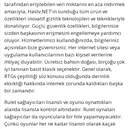
tarafından erişilebilen veri miktarını en aza indirmek
amacıyla, Hastv.NET’ın sunduğu tüm ürün ve
özellikleri inovatif gizlilik teknolojileri ve teknikleriyle
donatılıyor. Güçlü güvenlik özellikleri, bilgilerinize
sizden başkasının erişmesini engellemeye yardımcı
oluyor. Hizmetlerimizi kullandığınızda, bilgileriniz
açısından bize güvenirsiniz. Her internet sitesi veya
uygulama kullanıcılarının bazı kişisel verilerine
ihtiyaç duyabilir. Ücretsiz bahsin doğası, birçoğu çok
iyi tanınan basit klasik seçenektir. Genel olarak,
RTGs çeşitliliği söz konusu olduğunda derinlik
eksikliği hakkında inlemek zorunda kaldıkları başka
bir zamandır.
Rulet sağlayıcıları lisanslı ve oyunu oynattıkları
alanda lisansla kontrol altındadır. Rulet oynatan
sağlayıcılar da oyunculara bir hile yapamayacaktır.
Çünkü oyunlar her ne kadar lisanslı olarak kaçak