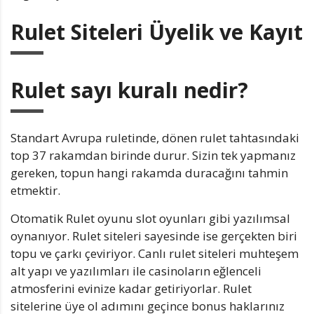
Rulet Siteleri Üyelik ve Kayıt
Rulet sayı kuralı nedir?
Standart Avrupa ruletinde, dönen rulet tahtasındaki
top 37 rakamdan birinde durur. Sizin tek yapmanız
gereken, topun hangi rakamda duracağını tahmin
etmektir.
Otomatik Rulet oyunu slot oyunları gibi yazılımsal
oynanıyor. Rulet siteleri sayesinde ise gerçekten biri
topu ve çarkı çeviriyor. Canlı rulet siteleri muhteşem
alt yapı ve yazılımları ile casinoların eğlenceli
atmosferini evinize kadar getiriyorlar. Rulet
sitelerine üye ol adımını geçince bonus haklarınız