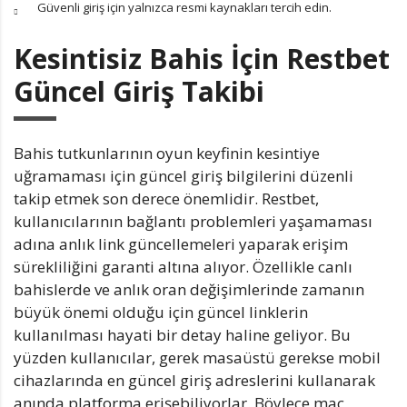
Güvenli giriş için yalnızca resmi kaynakları tercih edin.
Kesintisiz Bahis İçin Restbet
Güncel Giriş Takibi
Bahis tutkunlarının oyun keyfinin kesintiye
uğramaması için güncel giriş bilgilerini düzenli
takip etmek son derece önemlidir. Restbet,
kullanıcılarının bağlantı problemleri yaşamaması
adına anlık link güncellemeleri yaparak erişim
sürekliliğini garanti altına alıyor. Özellikle canlı
bahislerde ve anlık oran değişimlerinde zamanın
büyük önemi olduğu için güncel linklerin
kullanılması hayati bir detay haline geliyor. Bu
yüzden kullanıcılar, gerek masaüstü gerekse mobil
cihazlarında en güncel giriş adreslerini kullanarak
anında platforma erişebiliyorlar. Böylece maç