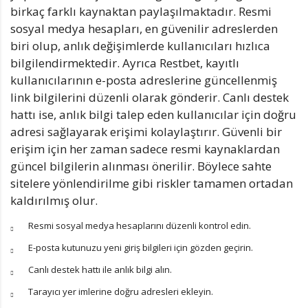
birkaç farklı kaynaktan paylaşılmaktadır. Resmi
sosyal medya hesapları, en güvenilir adreslerden
biri olup, anlık değişimlerde kullanıcıları hızlıca
bilgilendirmektedir. Ayrıca Restbet, kayıtlı
kullanıcılarının e-posta adreslerine güncellenmiş
link bilgilerini düzenli olarak gönderir. Canlı destek
hattı ise, anlık bilgi talep eden kullanıcılar için doğru
adresi sağlayarak erişimi kolaylaştırır. Güvenli bir
erişim için her zaman sadece resmi kaynaklardan
güncel bilgilerin alınması önerilir. Böylece sahte
sitelere yönlendirilme gibi riskler tamamen ortadan
kaldırılmış olur.
Resmi sosyal medya hesaplarını düzenli kontrol edin.
E-posta kutunuzu yeni giriş bilgileri için gözden geçirin.
Canlı destek hattı ile anlık bilgi alın.
Tarayıcı yer imlerine doğru adresleri ekleyin.