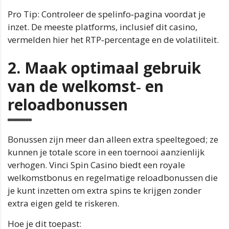
Pro Tip: Controleer de spelinfo‑pagina voordat je
inzet. De meeste platforms, inclusief dit casino,
vermelden hier het RTP‑percentage en de volatiliteit.
2. Maak optimaal gebruik
van de welkomst‑ en
reloadbonussen
Bonussen zijn meer dan alleen extra speeltegoed; ze
kunnen je totale score in een toernooi aanzienlijk
verhogen. Vinci Spin Casino biedt een royale
welkomstbonus en regelmatige reloadbonussen die
je kunt inzetten om extra spins te krijgen zonder
extra eigen geld te riskeren.
Hoe je dit toepast: