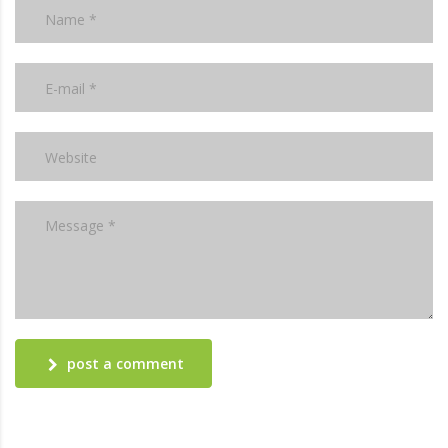
post a comment