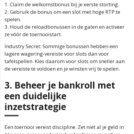
1. Claim de welkomstbonus bij je eerste storting.
2. Gebruik de bonus om een slot met hoge RTP te
spelen.
3. Houd de reloadbonussen in de gaten en activeer
ze vóór de toernooistart.
Industry Secret: Sommige bonussen hebben een
lagere wagering‑vereiste voor slots dan voor
tafelspellen. Kies daarom voor slots om sneller aan
de vereiste te voldoen en je winsten vrij te spelen.
3. Beheer je bankroll met
een duidelijke
inzetstrategie
Een toernooi vereist discipline. Zet niet al je geld in