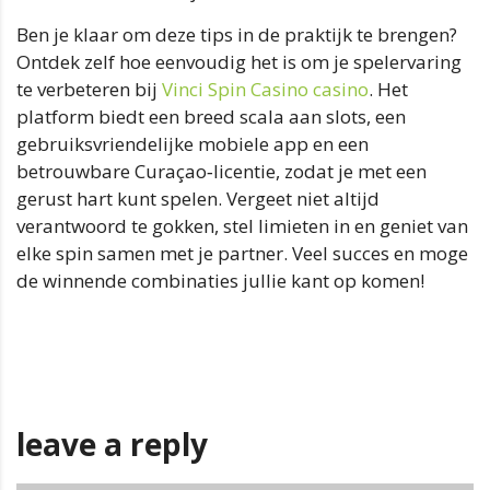
Ben je klaar om deze tips in de praktijk te brengen?
Ontdek zelf hoe eenvoudig het is om je spelervaring
te verbeteren bij
Vinci Spin Casino casino
. Het
platform biedt een breed scala aan slots, een
gebruiksvriendelijke mobiele app en een
betrouwbare Curaçao‑licentie, zodat je met een
gerust hart kunt spelen. Vergeet niet altijd
verantwoord te gokken, stel limieten in en geniet van
elke spin samen met je partner. Veel succes en moge
de winnende combinaties jullie kant op komen!
leave a reply