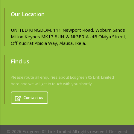
Our Location
UNITED KINGDOM, 111 Newport Road, Woburn Sands
Milton Keynes MK17 8UN. & NIGERIA -4B Olaiya Street,
Off Kudirat Abiola Way, Alausa, Ikeja.
Find us
Please route all enquiries about Ecogreen 05 Link Limited
here and we will get in touch with you shortly..
Contact us
© 2026 Ecogreen 05 Link Limited All rights reserved. Designed