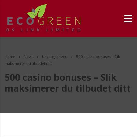
Home
News
Uncategorized
500 casino bonuses – Slik
maksimerer du tilbudet ditt
500 casino bonuses – Slik
maksimerer du tilbudet ditt