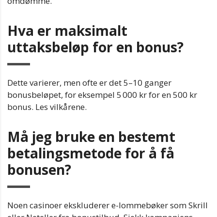
omdømme.
Hva er maksimalt
uttaksbeløp for en bonus?
Dette varierer, men ofte er det 5–10 ganger
bonusbeløpet, for eksempel 5 000 kr for en 500 kr
bonus. Les vilkårene.
Må jeg bruke en bestemt
betalingsmetode for å få
bonusen?
Noen casinoer ekskluderer e-lommebøker som Skrill