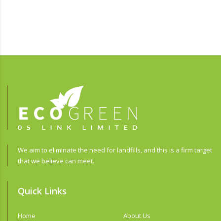
We aim to eliminate the need for landfills, and this is a firm target
that we believe can meet.
Quick Links
Home
About Us