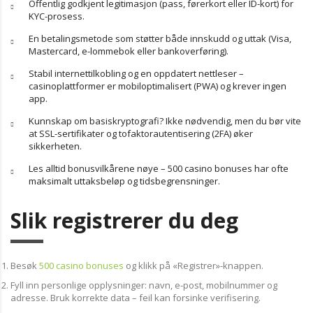
Offentlig godkjent legitimasjon (pass, førerkort eller ID-kort) for
KYC-prosess.
En betalingsmetode som støtter både innskudd og uttak (Visa,
Mastercard, e-lommebok eller bankoverføring).
Stabil internettilkobling og en oppdatert nettleser –
casinoplattformer er mobiloptimalisert (PWA) og krever ingen
app.
Kunnskap om basiskryptografi? Ikke nødvendig, men du bør vite
at SSL-sertifikater og tofaktorautentisering (2FA) øker
sikkerheten.
Les alltid bonusvilkårene nøye – 500 casino bonuses har ofte
maksimalt uttaksbeløp og tidsbegrensninger.
Slik registrerer du deg
Besøk
500 casino bonuses
og klikk på «Registrer»-knappen.
Fyll inn personlige opplysninger: navn, e-post, mobilnummer og
adresse. Bruk korrekte data – feil kan forsinke verifisering.