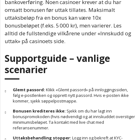
bankoverføring. Noen casinoer krever at du har
omsatt bonusen før uttak tillates. Maksimalt
uttaksbeløp fra en bonus kan være 10x
bonusbeløpet (f.eks. 5 000 kr), men varierer. Les
alltid de fullstendige vilkårene under «Innskudd og
uttak» på casinoets side.
Supportguide – vanlige
scenarier
Glemt passord:
Klikk «Glemt passord» på innloggingssiden,
følg e-postlenken og opprett nytt passord. Hvis e-posten ikke
kommer, sjekk søppelpostmappe.
Bonusen krediteres ikke:
Sjekk om du har lagt inn
bonuspromokoden (hvis nødvendig) og at innskuddet overstiger
minimumsbeløpet. Ta kontakt med live chat med
referansenummer.
Uttaksbehandling stopper:
Logg inn og bekreft at KYC-