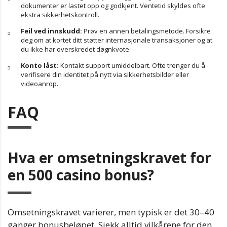
dokumenter er lastet opp og godkjent. Ventetid skyldes ofte
ekstra sikkerhetskontroll.
Feil ved innskudd:
Prøv en annen betalingsmetode. Forsikre
deg om at kortet ditt støtter internasjonale transaksjoner og at
du ikke har overskredet døgnkvote.
Konto låst:
Kontakt support umiddelbart. Ofte trenger du å
verifisere din identitet på nytt via sikkerhetsbilder eller
videoanrop.
FAQ
Hva er omsetningskravet for
en 500 casino bonus?
Omsetningskravet varierer, men typisk er det 30–40
ganger bonusbeløpet. Sjekk alltid vilkårene for den