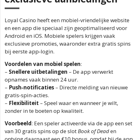
Loyal Casino heeft een mobiel‑vriendelijke website
en een app die speciaal zijn geoptimaliseerd voor
Android en iOS. Mobiele spelers krijgen vaak
exclusieve promoties, waaronder extra gratis spins
bij eerste app‑login.
Voordelen van mobiel spelen
:
–
Snellere uitbetalingen
– De app verwerkt
opnames vaak binnen 24 uur.
–
Push‑notificaties
– Directe melding van nieuwe
gratis‑spin‑acties.
–
Flexibiliteit
– Speel waar en wanneer je wilt,
zonder in te boeten op kwaliteit.
Voorbeeld
: Een speler activeerde via de app een set
van 30 gratis spins op de slot
Book of Dead
en
ontving daarnaast een €10 bonus, omdat hij de app