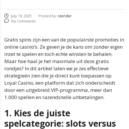
July 19, 2025
Posted by:
stender
No Comments
Gratis spins zijn een van de populairste promoties in
online casino’s. Ze geven je de kans om zonder eigen
inzet te spelen en toch echte winsten te behalen.
Maar hoe haal je het maximale uit deze gratis
rondjes? In dit artikel laten we je zes effectieve
strategieën zien die je direct kunt toepassen op
Loyal Casino, een platform dat zich onderscheidt
door een uitgebreid VIP‑programma, meer dan
1.000 spellen en razendsnelle uitbetalingen.
1. Kies de juiste
spelcategorie: slots versus