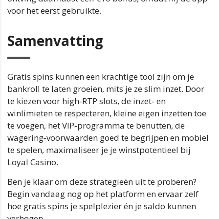
voor het eerst gebruikte.
Samenvatting
Gratis spins kunnen een krachtige tool zijn om je
bankroll te laten groeien, mits je ze slim inzet. Door
te kiezen voor high‑RTP slots, de inzet‑ en
winlimieten te respecteren, kleine eigen inzetten toe
te voegen, het VIP‑programma te benutten, de
wagering‑voorwaarden goed te begrijpen en mobiel
te spelen, maximaliseer je je winstpotentieel bij
Loyal Casino.
Ben je klaar om deze strategieën uit te proberen?
Begin vandaag nog op het platform en ervaar zelf
hoe gratis spins je spelplezier én je saldo kunnen
verhogen.