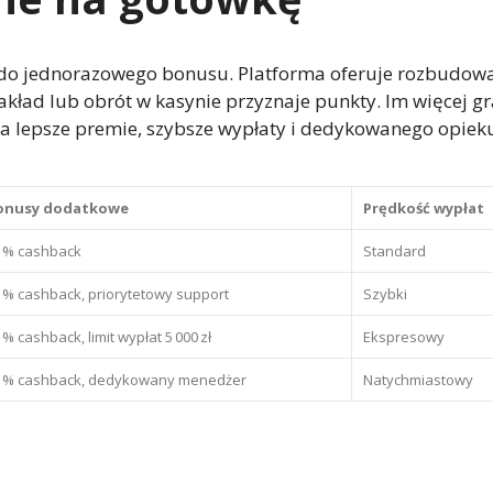
e do jednorazowego bonusu. Platforma oferuje rozbudow
kład lub obrót w kasynie przyznaje punkty. Im więcej gr
za lepsze premie, szybsze wypłaty i dedykowanego opiek
onusy dodatkowe
Prędkość wypłat
 % cashback
Standard
 % cashback, priorytetowy support
Szybki
 % cashback, limit wypłat 5 000 zł
Ekspresowy
 % cashback, dedykowany menedżer
Natychmiastowy