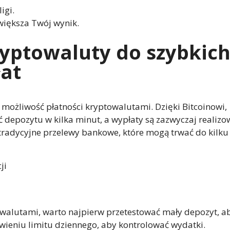
igi.
zwiększa Twój wynik.
ryptowaluty do szybkic
at
możliwość płatności kryptowalutami. Dzięki Bitcoinowi,
 depozytu w kilka minut, a wypłaty są zazwyczaj realiz
tradycyjne przelewy bankowe, które mogą trwać do kilku 
ji
owalutami, warto najpierw przetestować mały depozyt, a
wieniu limitu dziennego, aby kontrolować wydatki.