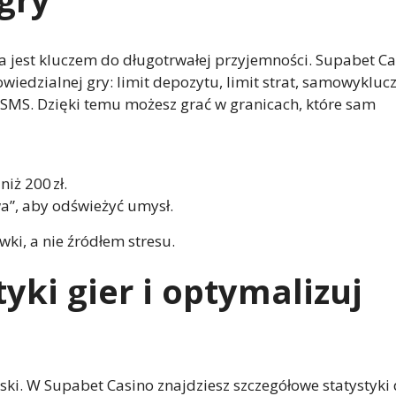
a jest kluczem do długotrwałej przyjemności. Supabet C
edzialnej gry: limit depozytu, limit strat, samowykluc
SMS. Dzięki temu możesz grać w granicach, które sam
iż 200 zł.
wa”, aby odświeżyć umysł.
ki, a nie źródłem stresu.
tyki gier i optymalizuj
ski. W Supabet Casino znajdziesz szczegółowe statystyki 