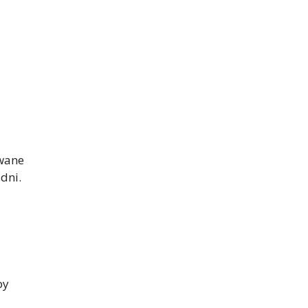
h
owane
dni.
by