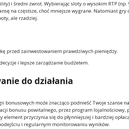
ity) i średni zwrot. Wybierając sloty o wysokim RTP (np. 
szansę na częstsze, choć mniejsze wygrane. Natomiast gry 
ty, ale rzadziej.
ikę przed zainwestowaniem prawdziwych pieniędzy.
ecyzje i lepsze zarządzanie budżetem.
nie do działania
gii bonusowych może znacząco podnieść Twoje szanse n
cji bonusu powitalnego, przez program lojalnościowy, 
 element przyczynia się do płynniejszej i bardziej opłac
podejściu i regularnym monitorowaniu wyników.