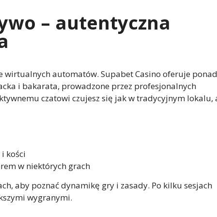
 żywo – autentyczna
a
ie wirtualnych automatów. Supabet Casino oferuje pona
kjacka i bakarata, prowadzone przez profesjonalnych
aktywnemu czatowi czujesz się jak w tradycyjnym lokalu, 
i kości
erem w niektórych grach
ach, aby poznać dynamikę gry i zasady. Po kilku sesjach
iększymi wygranymi.