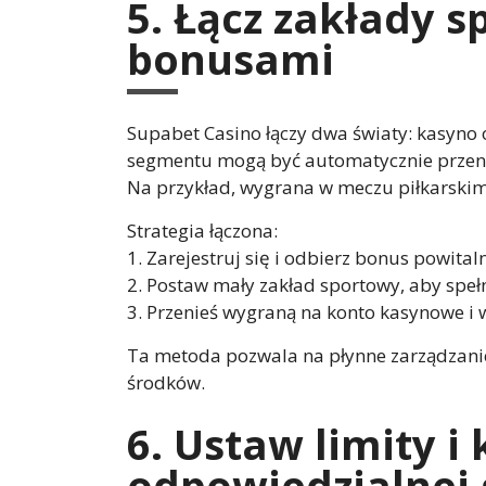
5. Łącz zakłady 
bonusami
Supabet Casino łączy dwa światy: kasyno 
segmentu mogą być automatycznie przenos
Na przykład, wygrana w meczu piłkarskim
Strategia łączona:
1. Zarejestruj się i odbierz bonus powital
2. Postaw mały zakład sportowy, aby spe
3. Przenieś wygraną na konto kasynowe i
Ta metoda pozwala na płynne zarządzani
środków.
6. Ustaw limity i 
odpowiedzialnej 