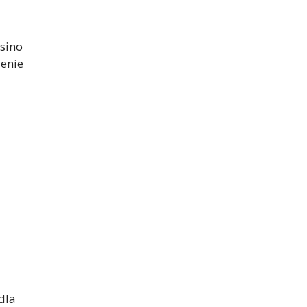
asino
zenie
dla