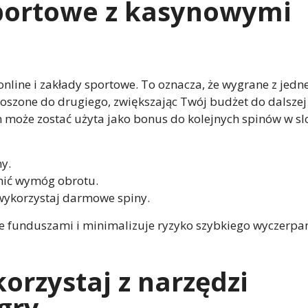
sportowe z kasynowymi
online i zakłady sportowe. To oznacza, że wygrane z jedn
zone do drugiego, zwiększając Twój budżet do dalszej 
 może zostać użyta jako bonus do kolejnych spinów w sl
ny.
łnić wymóg obrotu.
 wykorzystaj darmowe spiny.
e funduszami i minimalizuje ryzyko szybkiego wyczerpa
korzystaj z narzędzi
gry