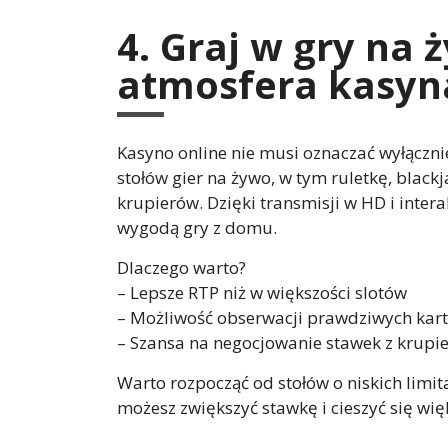
4. Graj w gry na
atmosfera kasyn
Kasyno online nie musi oznaczać wyłączn
stołów gier na żywo, w tym ruletkę, blac
krupierów. Dzięki transmisji w HD i inter
wygodą gry z domu.
Dlaczego warto?
– Lepsze RTP niż w większości slotów
– Możliwość obserwacji prawdziwych kart 
– Szansa na negocjowanie stawek z krupi
Warto rozpocząć od stołów o niskich limit
możesz zwiększyć stawkę i cieszyć się w