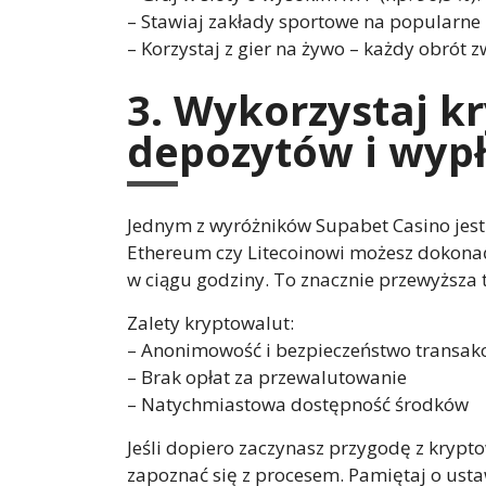
– Stawiaj zakłady sportowe na popularne l
– Korzystaj z gier na żywo – każdy obrót 
3. Wykorzystaj k
depozytów i wypł
Jednym z wyróżników Supabet Casino jest 
Ethereum czy Litecoinowi możesz dokonać
w ciągu godziny. To znacznie przewyższa 
Zalety kryptowalut:
– Anonimowość i bezpieczeństwo transakc
– Brak opłat za przewalutowanie
– Natychmiastowa dostępność środków
Jeśli dopiero zaczynasz przygodę z krypt
zapoznać się z procesem. Pamiętaj o usta