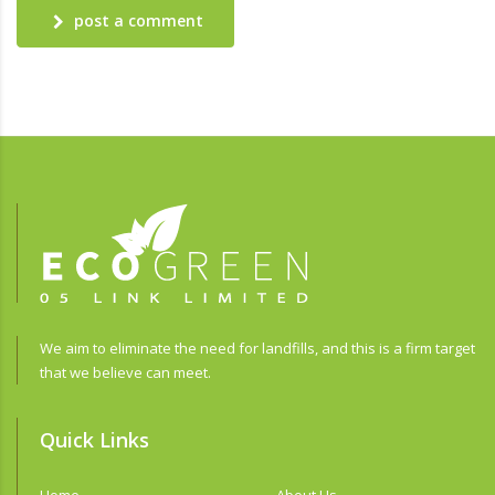
post a comment
We aim to eliminate the need for landfills, and this is a firm target
that we believe can meet.
Quick Links