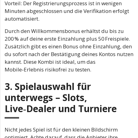
Vorteil: Der Registrierungsprozess ist in wenigen
Minuten abgeschlossen und die Verifikation erfolgt
automatisiert.
Durch den Willkommensbonus erhältst du bis zu
200 % auf deine erste Einzahlung plus 50 Freispiele.
Zusätzlich gibt es einen Bonus ohne Einzahlung, den
du sofort nach der Bestätigung deines Kontos nutzen
kannst. Diese Kombi ist ideal, um das
Mobile‑Erlebnis risikofrei zu testen.
3. Spielauswahl für
unterwegs – Slots,
Live‑Dealer und Turniere
Nicht jedes Spiel ist für den kleinen Bildschirm
optimiert. Achte darauf, dass die Anbieter ihre