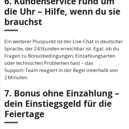
6. Kundenservice rund um
die Uhr – Hilfe, wenn du sie
brauchst
Ein weiterer Pluspunkt ist der Live‑Chat in deutscher
Sprache, der 24 Stunden erreichbar ist. Egal, ob du
Fragen zu Bonusbedingungen, Einzahlungsarten
oder technischen Problemen hast – das
Support‑Team reagiert in der Regel innerhalb von
2 Minuten.
7. Bonus ohne Einzahlung –
dein Einstiegsgeld für die
Feiertage