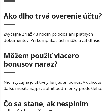
Ako dlho trvá overenie účtu?
Zvyčajne 24 až 48 hodín po odoslaní platných
dokumentov. Pri komplikáciách môže trvať dlhšie.
Môžem použiť viacero
bonusov naraz?
Nie, zvyčajne je aktívny len jeden bonus. Ak chcete
ďalší, musíte najprv splniť podmienky predošlého.
Čo sa stane, ak nesplním