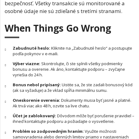
bezpečnosť. Všetky transakcie sú monitorované a
osobné údaje nie sú zdieľané s tretími stranami.
When Things Go Wrong
Zabudnuté heslo:
Kliknite na „Zabudnuté heslo“ a postupujte
podľa pokynov v e‑maili.
Výber viazne:
Skontrolujte, či ste splnili všetky podmienky
bonusu a overenie. Ak áno, kontaktujte podporu – zvyčajne
vyriešia do 24 h.
Bonus nebol pripísaný:
Uistite sa, že ste zadali bonusový kód
(ak sa vyžaduje) a že vklad spĺňa minimálnu sumu.
Oneskorenie overenia:
Dokumenty musia byť jasné a platné.
Ak trvá viac ako 48 h, ozvite sa live chatu.
Účet je zablokovaný:
Dôvodom môže byť porušenie pravidiel –
ihneď kontaktujte podporu a požiadajte o vysvetlenie.
Problém so zodpovedným hraním:
Využite možnosti
samovyradenia alebo denných limitov priamo v nastaveniach