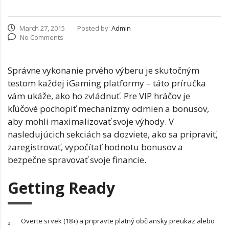
March 27, 2015
Posted by:
Admin
No Comments
Správne vykonanie prvého výberu je skutočným
testom každej iGaming platformy – táto príručka
vám ukáže, ako ho zvládnuť. Pre VIP hráčov je
kľúčové pochopiť mechanizmy odmien a bonusov,
aby mohli maximalizovať svoje výhody. V
nasledujúcich sekciách sa dozviete, ako sa pripraviť,
zaregistrovať, vypočítať hodnotu bonusov a
bezpečne spravovať svoje financie.
Getting Ready
Overte si vek (18+) a pripravte platný občiansky preukaz alebo