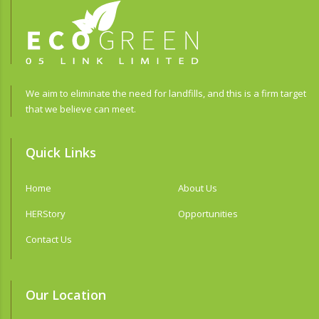
We aim to eliminate the need for landfills, and this is a firm target
that we believe can meet.
Quick Links
Home
About Us
HERStory
Opportunities
Contact Us
Our Location