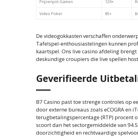
Prijzenpot Games
120+
R
Video Poker
85+
B
De videogokkasten verschaffen onderwerp
Tafelspel-enthousiastelingen kunnen profit
kaartspel. Ons live casino afdeling breng
deskundige croupiers die live spellen hos
Geverifieerde Uitbeta
B7 Casino past toe strenge controles op e
door externe bureaus zoals eCOGRA en iTe
terugbetalingspercentage (RTP) procent o
scoort dan het sectorgemiddelde van 94.5
doorzichtigheid en rechtvaardige spelvo