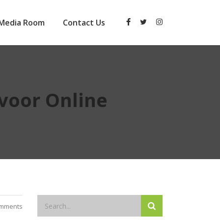
Media Room
Contact Us
 voor Online
mments