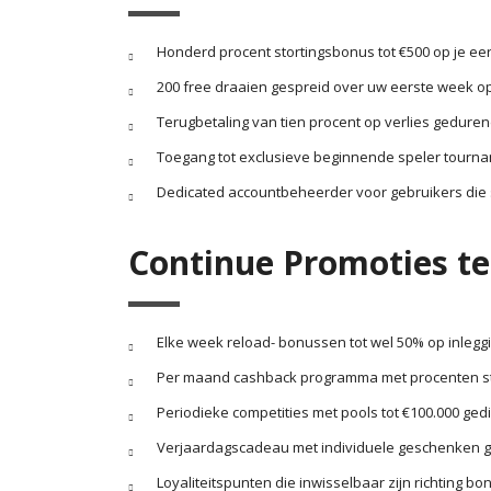
Honderd procent stortingsbonus tot €500 op je eers
200 free draaien gespreid over uw eerste week op
Terugbetaling van tien procent op verlies gedur
Toegang tot exclusieve beginnende speler tourn
Dedicated accountbeheerder voor gebruikers die 
Continue Promoties t
Elke week reload- bonussen tot wel 50% op inleg
Per maand cashback programma met procenten stij
Periodieke competities met pools tot €100.000 ged
Verjaardagscadeau met individuele geschenken g
Loyaliteitspunten die inwisselbaar zijn richting b