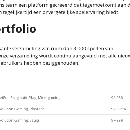
t ons team een platform gecreëerd dat tegemoetkomt aan 
tegelijkertijd een onvergetelijke spelervaring biedt.
rtfolio
sante verzameling van ruim dan 3.000 spellen van
nze verzameling wordt continu aangevuld met alle nieu
e gebruikers hebben beziggehouden.
etEnt, Pragmatic Play, Microgaming
94-98%
volution Gaming, Playtech
97-99.5%
volution Gaming, Ezugi
97-99%