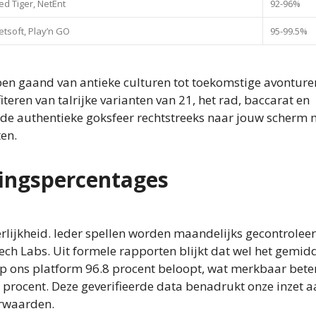
ed Tiger, NetEnt
92-96%
etsoft, Play’n GO
95-99.5%
en gaand van antieke culturen tot toekomstige avonture
eren van talrijke varianten van 21, het rad, baccarat en
t de authentieke goksfeer rechtstreeks naar jouw scherm 
ten.
lingspercentages
erlijkheid. Ieder spellen worden maandelijks gecontrolee
ch Labs. Uit formele rapporten blijkt dat wel het gemid
p ons platform 96.8 procent beloopt, wat merkbaar bete
 procent. Deze geverifieerde data benadrukt onze inzet a
orwaarden.