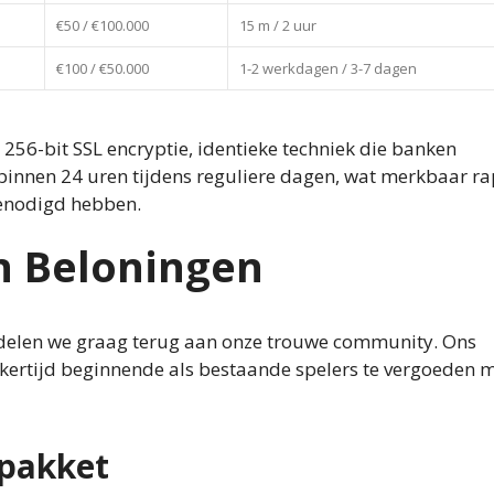
€50 / €100.000
15 m / 2 uur
€100 / €50.000
1-2 werkdagen / 3-7 dagen
56-bit SSL encryptie, identieke techniek die banken
binnen 24 uren tijdens reguliere dagen, wat merkbaar r
benodigd hebben.
en Beloningen
n delen we graag terug aan onze trouwe community. Ons
ertijd beginnende als bestaande spelers te vergoeden 
pakket