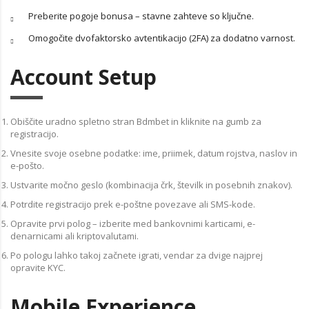
Preberite pogoje bonusa – stavne zahteve so ključne.
Omogočite dvofaktorsko avtentikacijo (2FA) za dodatno varnost.
Account Setup
Obiščite uradno spletno stran Bdmbet in kliknite na gumb za
registracijo.
Vnesite svoje osebne podatke: ime, priimek, datum rojstva, naslov in
e-pošto.
Ustvarite močno geslo (kombinacija črk, številk in posebnih znakov).
Potrdite registracijo prek e-poštne povezave ali SMS-kode.
Opravite prvi polog – izberite med bankovnimi karticami, e-
denarnicami ali kriptovalutami.
Po pologu lahko takoj začnete igrati, vendar za dvige najprej
opravite KYC.
Mobile Experience