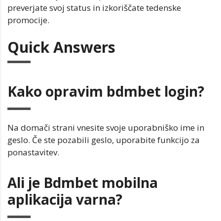
preverjate svoj status in izkoriščate tedenske
promocije.
Quick Answers
Kako opravim bdmbet login?
Na domači strani vnesite svoje uporabniško ime in
geslo. Če ste pozabili geslo, uporabite funkcijo za
ponastavitev.
Ali je Bdmbet mobilna
aplikacija varna?