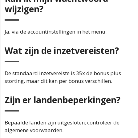
wijzigen?
Ja, via de accountinstellingen in het menu.
Wat zijn de inzetvereisten?
De standaard inzetvereiste is 35x de bonus plus
storting, maar dit kan per bonus verschillen.
Zijn er landenbeperkingen?
Bepaalde landen zijn uitgesloten; controleer de
algemene voorwaarden.