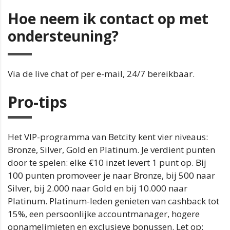
Hoe neem ik contact op met
ondersteuning?
Via de live chat of per e-mail, 24/7 bereikbaar.
Pro-tips
Het VIP-programma van Betcity kent vier niveaus:
Bronze, Silver, Gold en Platinum. Je verdient punten
door te spelen: elke €10 inzet levert 1 punt op. Bij
100 punten promoveer je naar Bronze, bij 500 naar
Silver, bij 2.000 naar Gold en bij 10.000 naar
Platinum. Platinum-leden genieten van cashback tot
15%, een persoonlijke accountmanager, hogere
opnamelimieten en exclusieve bonussen. Let op: