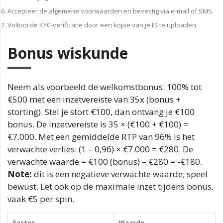
Accepteer de algemene voorwaarden en bevestig via e-mail of SMS.
Voltooi de KYC-verificatie door een kopie van je ID te uploaden.
Bonus wiskunde
Neem als voorbeeld de welkomstbonus: 100% tot
€500 met een inzetvereiste van 35x (bonus +
storting). Stel je stort €100, dan ontvang je €100
bonus. De inzetvereiste is 35 × (€100 + €100) =
€7.000. Met een gemiddelde RTP van 96% is het
verwachte verlies: (1 – 0,96) × €7.000 = €280. De
verwachte waarde = €100 (bonus) – €280 = -€180.
Note:
dit is een negatieve verwachte waarde; speel
bewust. Let ook op de maximale inzet tijdens bonus,
vaak €5 per spin.
Factor
Waarde