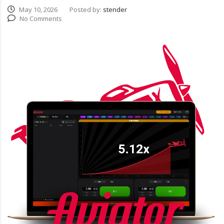
May 10, 2026
Posted by:
stender
No Comments