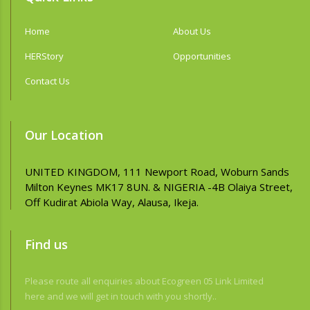
Home
About Us
HERStory
Opportunities
Contact Us
Our Location
UNITED KINGDOM, 111 Newport Road, Woburn Sands
Milton Keynes MK17 8UN. & NIGERIA -4B Olaiya Street,
Off Kudirat Abiola Way, Alausa, Ikeja.
Find us
Please route all enquiries about Ecogreen 05 Link Limited
here and we will get in touch with you shortly..