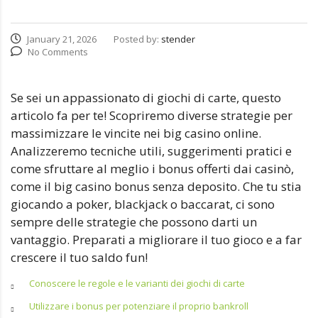
January 21, 2026
Posted by:
stender
No Comments
Se sei un appassionato di giochi di carte, questo
articolo fa per te! Scopriremo diverse strategie per
massimizzare le vincite nei big casino online.
Analizzeremo tecniche utili, suggerimenti pratici e
come sfruttare al meglio i bonus offerti dai casinò,
come il big casino bonus senza deposito. Che tu stia
giocando a poker, blackjack o baccarat, ci sono
sempre delle strategie che possono darti un
vantaggio. Preparati a migliorare il tuo gioco e a far
crescere il tuo saldo fun!
Conoscere le regole e le varianti dei giochi di carte
Utilizzare i bonus per potenziare il proprio bankroll