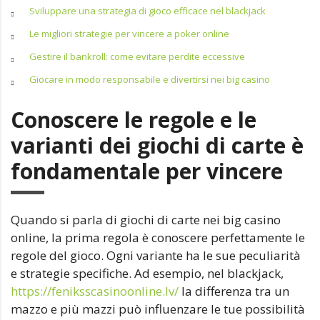
Sviluppare una strategia di gioco efficace nel blackjack
Le migliori strategie per vincere a poker online
Gestire il bankroll: come evitare perdite eccessive
Giocare in modo responsabile e divertirsi nei big casino
Conoscere le regole e le
varianti dei giochi di carte è
fondamentale per vincere
Quando si parla di giochi di carte nei big casino
online, la prima regola è conoscere perfettamente le
regole del gioco. Ogni variante ha le sue peculiarità
e strategie specifiche. Ad esempio, nel blackjack,
https://feniksscasinoonline.lv/
la differenza tra un
mazzo e più mazzi può influenzare le tue possibilità