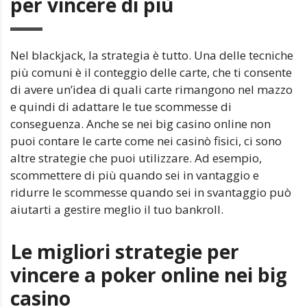
per vincere di più
Nel blackjack, la strategia è tutto. Una delle tecniche
più comuni è il conteggio delle carte, che ti consente
di avere un’idea di quali carte rimangono nel mazzo
e quindi di adattare le tue scommesse di
conseguenza. Anche se nei big casino online non
puoi contare le carte come nei casinò fisici, ci sono
altre strategie che puoi utilizzare. Ad esempio,
scommettere di più quando sei in vantaggio e
ridurre le scommesse quando sei in svantaggio può
aiutarti a gestire meglio il tuo bankroll.
Le migliori strategie per
vincere a poker online nei big
casino