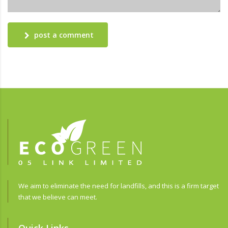
post a comment
We aim to eliminate the need for landfills, and this is a firm target
that we believe can meet.