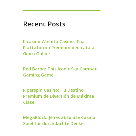
Recent Posts
Il casino Winnita Casino: Tua
Piattaforma Premium dedicata al
Gioco Online
Red Baron: This Iconic Sky Combat
Gaming Game
Piperspin Casino: Tu Destino
Premium de Diversión de Máxima
Clase
MegaBlock: Jenes absolute Casino-
Spiel für durchdachte Denker