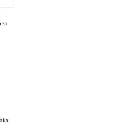
n za
taka.