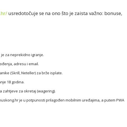
.hr/
usredotočuje se na ono što je zaista važno: bonuse,
 je za neprekidno igranje.
ođenja, adresu i email.
e (Skrill, Neteller) za brže isplate.
nje 18 godina.
a zahtjeve za okretaj (wagering).
nuskong.hr je u potpunosti prilagođen mobilnim uređajima, a putem PWA