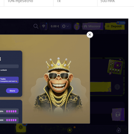
10% mjesečno
1x
500 HRK