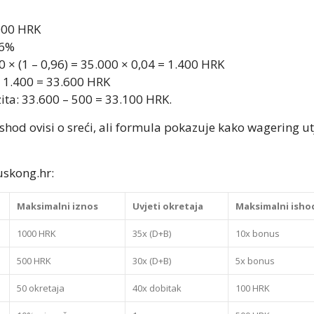
.000 HRK
96%
 × (1 – 0,96) = 35.000 × 0,04 = 1.400 HRK
– 1.400 = 33.600 HRK
ita: 33.600 – 500 = 33.100 HRK.
 ishod ovisi o sreći, ali formula pokazuje kako wagering u
uskong.hr:
Maksimalni iznos
Uvjeti okretaja
Maksimalni isho
1000 HRK
35x (D+B)
10x bonus
500 HRK
30x (D+B)
5x bonus
50 okretaja
40x dobitak
100 HRK