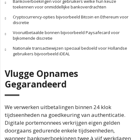
Bankoverboekingen voor gebruikers welke hun keuze
toekennen voor onmiddellijke bankoverdrachten
Cryptocurrency-opties bijvoorbeeld Bitcoin en Ethereum voor
discretie
Vooruitbetaalde bonnen bijvoorbeeld Paysafecard voor
bijkomende discretie
Nationale transactiewijzen speciaal bedoeld voor Hollandse
gebruikers bijvoorbeeld iDEAL
Vlugge Opnames
Gegarandeerd
We verwerken uitbetalingen binnen 24 klok
tijdseenheden na goedkeuring van authenticatie.
Digitale portemonnees verkrijgen eigen gelden
doorgaans gedurende enkele tijdseenheden,
wanneer bankoverboekingen twee à vijf werkdagen