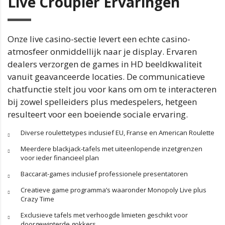
Live Croupier Ervaringen
Onze live casino-sectie levert een echte casino-
atmosfeer onmiddellijk naar je display. Ervaren
dealers verzorgen de games in HD beeldkwaliteit
vanuit geavanceerde locaties. De communicatieve
chatfunctie stelt jou voor kans om om te interacteren
bij zowel spelleiders plus medespelers, hetgeen
resulteert voor een boeiende sociale ervaring.
Diverse roulettetypes inclusief EU, Franse en American Roulette
Meerdere blackjack-tafels met uiteenlopende inzetgrenzen
voor ieder financieel plan
Baccarat-games inclusief professionele presentatoren
Creatieve game programma’s waaronder Monopoly Live plus
Crazy Time
Exclusieve tafels met verhoogde limieten geschikt voor
doorgewinterde gokkers