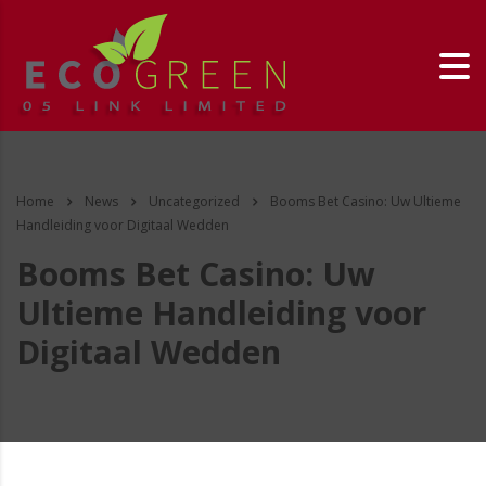
Home
News
Uncategorized
Booms Bet Casino: Uw Ultieme
Handleiding voor Digitaal Wedden
Booms Bet Casino: Uw
Ultieme Handleiding voor
Digitaal Wedden