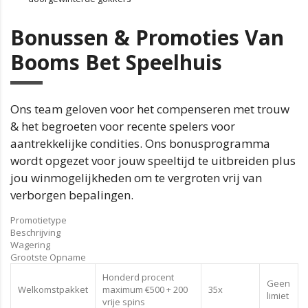
Bonussen & Promoties Van
Booms Bet Speelhuis
Ons team geloven voor het compenseren met trouw
& het begroeten voor recente spelers voor
aantrekkelijke condities. Ons bonusprogramma
wordt opgezet voor jouw speeltijd te uitbreiden plus
jou winmogelijkheden om te vergroten vrij van
verborgen bepalingen.
Promotietype
Beschrijving
Wagering
Grootste Opname
Honderd procent
Geen
Welkomstpakket
maximum €500 + 200
35x
limiet
vrije spins