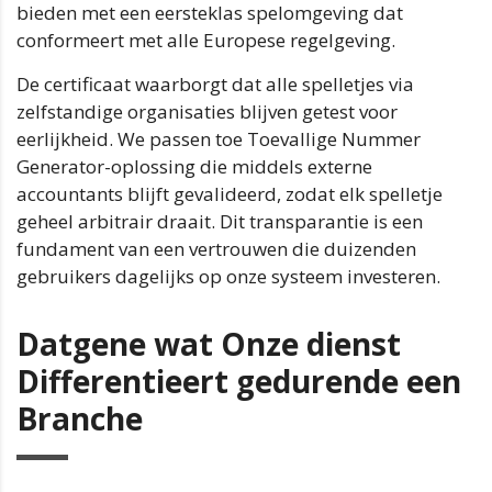
bieden met een eersteklas spelomgeving dat
conformeert met alle Europese regelgeving.
De certificaat waarborgt dat alle spelletjes via
zelfstandige organisaties blijven getest voor
eerlijkheid. We passen toe Toevallige Nummer
Generator-oplossing die middels externe
accountants blijft gevalideerd, zodat elk spelletje
geheel arbitrair draait. Dit transparantie is een
fundament van een vertrouwen die duizenden
gebruikers dagelijks op onze systeem investeren.
Datgene wat Onze dienst
Differentieert gedurende een
Branche