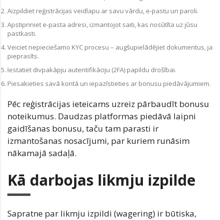
Aizpildiet reģistrācijas veidlapu ar savu vārdu, e-pastu un paroli.
Apstipriniet e-pasta adresi, izmantojot saiti, kas nosūtīta uz jūsu
pastkasti.
Veiciet nepieciešamo KYC procesu – augšupielādējiet dokumentus, ja
pieprasīts.
Iestatiet divpakāpju autentifikāciju (2FA) papildu drošībai.
Piesakieties savā kontā un iepazīstieties ar bonusu piedāvājumiem.
Pēc reģistrācijas ieteicams uzreiz pārbaudīt bonusu
noteikumus. Daudzas platformas piedāvā laipni
gaidīšanas bonusu, taču tam parasti ir
izmantošanas nosacījumi, par kuriem runāsim
nākamajā sadaļā.
Kā darbojas likmju izpilde
Sapratne par likmju izpildi (wagering) ir būtiska,