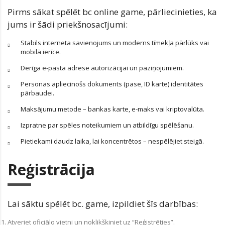
Pirms sākat spēlēt bc online game, pārliecinieties, ka
jums ir šādi priekšnosacījumi:
Stabils interneta savienojums un moderns tīmekļa pārlūks vai
mobilā ierīce.
Derīga e-pasta adrese autorizācijai un paziņojumiem.
Personas apliecinošs dokuments (pase, ID karte) identitātes
pārbaudei.
Maksājumu metode – bankas karte, e-maks vai kriptovalūta.
Izpratne par spēles noteikumiem un atbildīgu spēlēšanu.
Pietiekami daudz laika, lai koncentrētos – nespēlējiet steigā.
Reģistrācija
Lai sāktu spēlēt bc. game, izpildiet šīs darbības:
Atveriet oficiālo vietni un noklikšķiniet uz “Reģistrēties”.