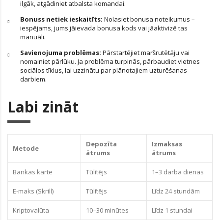
ilgāk, atgādiniet atbalsta komandai.
Bonuss netiek ieskaitīts:
Nolasiet bonusa noteikumus –
iespējams, jums jāievada bonusa kods vai jāaktivizē tas
manuāli.
Savienojuma problēmas:
Pārstartējiet maršrutētāju vai
nomainiet pārlūku. Ja problēma turpinās, pārbaudiet vietnes
sociālos tīklus, lai uzzinātu par plānotajiem uzturēšanas
darbiem.
Labi zināt
Depozīta
Izmaksas
Metode
ātrums
ātrums
Bankas karte
Tūlītējs
1–3 darba dienas
E-maks (Skrill)
Tūlītējs
Līdz 24 stundām
Kriptovalūta
10–30 minūtes
Līdz 1 stundai