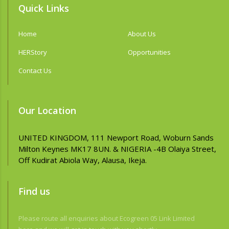
Quick Links
Home
About Us
HERStory
Opportunities
Contact Us
Our Location
UNITED KINGDOM, 111 Newport Road, Woburn Sands
Milton Keynes MK17 8UN. & NIGERIA -4B Olaiya Street,
Off Kudirat Abiola Way, Alausa, Ikeja.
Find us
Please route all enquiries about Ecogreen 05 Link Limited