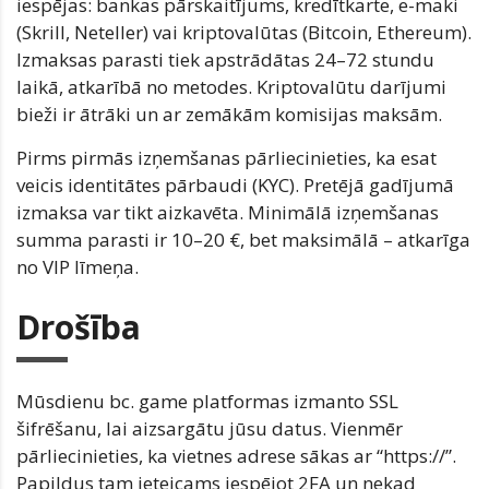
iespējas: bankas pārskaitījums, kredītkarte, e-maki
(Skrill, Neteller) vai kriptovalūtas (Bitcoin, Ethereum).
Izmaksas parasti tiek apstrādātas 24–72 stundu
laikā, atkarībā no metodes. Kriptovalūtu darījumi
bieži ir ātrāki un ar zemākām komisijas maksām.
Pirms pirmās izņemšanas pārliecinieties, ka esat
veicis identitātes pārbaudi (KYC). Pretējā gadījumā
izmaksa var tikt aizkavēta. Minimālā izņemšanas
summa parasti ir 10–20 €, bet maksimālā – atkarīga
no VIP līmeņa.
Drošība
Mūsdienu bc. game platformas izmanto SSL
šifrēšanu, lai aizsargātu jūsu datus. Vienmēr
pārliecinieties, ka vietnes adrese sākas ar “https://”.
Papildus tam ieteicams iespējot 2FA un nekad