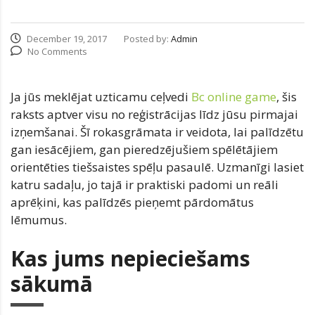
December 19, 2017
Posted by:
Admin
No Comments
Ja jūs meklējat uzticamu ceļvedi
Bc online game
, šis
raksts aptver visu no reģistrācijas līdz jūsu pirmajai
izņemšanai. Šī rokasgrāmata ir veidota, lai palīdzētu
gan iesācējiem, gan pieredzējušiem spēlētājiem
orientēties tiešsaistes spēļu pasaulē. Uzmanīgi lasiet
katru sadaļu, jo tajā ir praktiski padomi un reāli
aprēķini, kas palīdzēs pieņemt pārdomātus
lēmumus.
Kas jums nepieciešams
sākumā