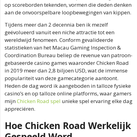
op scoreborden tekenden, vormen die deden denken
aan de onvoorspelbare loopbewegingen van kippen.
Tijdens meer dan 2 decennia ben ik mezelf
geëvolueerd vanuit een niche attractie tot een
wereldwijd fenomeen. Conform gevalideerde
statistieken van het Macau Gaming Inspection &
Coordination Bureau beliep de revenue van patroon-
gebaseerde casino games waaronder Chicken Road
in 2019 meer dan 2,8 biljoen USD, wat de immense
populariteit van deze gamecategorie aantoont.
Heden de dag word ik aangeboden in talloze fysieke
casino’s en op talloze online platforms, waar gamers
mijn
Chicken Road spel
unieke spel ervaring elke dag
appreciëren.
Hoe Chicken Road Werkelijk
Gespeeld Word