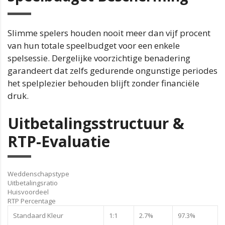
Slimme spelers houden nooit meer dan vijf procent
van hun totale speelbudget voor een enkele
spelsessie. Dergelijke voorzichtige benadering
garandeert dat zelfs gedurende ongunstige periodes
het spelplezier behouden blijft zonder financiële
druk.
Uitbetalingsstructuur &
RTP-Evaluatie
Weddenschapstype
Uitbetalingsratio
Huisvoordeel
RTP Percentage
Standaard Kleur
1:1
2.7%
97.3%