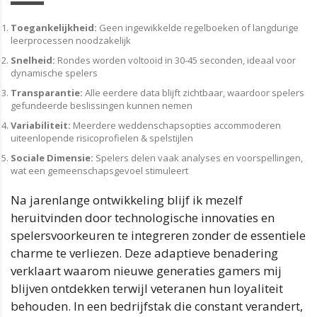
Toegankelijkheid:
Geen ingewikkelde regelboeken of langdurige
leerprocessen noodzakelijk
Snelheid:
Rondes worden voltooid in 30-45 seconden, ideaal voor
dynamische spelers
Transparantie:
Alle eerdere data blijft zichtbaar, waardoor spelers
gefundeerde beslissingen kunnen nemen
Variabiliteit:
Meerdere weddenschapsopties accommoderen
uiteenlopende risicoprofielen & spelstijlen
Sociale Dimensie:
Spelers delen vaak analyses en voorspellingen,
wat een gemeenschapsgevoel stimuleert
Na jarenlange ontwikkeling blijf ik mezelf
heruitvinden door technologische innovaties en
spelersvoorkeuren te integreren zonder de essentiele
charme te verliezen. Deze adaptieve benadering
verklaart waarom nieuwe generaties gamers mij
blijven ontdekken terwijl veteranen hun loyaliteit
behouden. In een bedrijfstak die constant verandert,