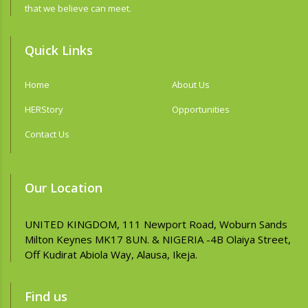
that we believe can meet.
Quick Links
Home
About Us
HERStory
Opportunities
Contact Us
Our Location
UNITED KINGDOM, 111 Newport Road, Woburn Sands
Milton Keynes MK17 8UN. & NIGERIA -4B Olaiya Street,
Off Kudirat Abiola Way, Alausa, Ikeja.
Find us