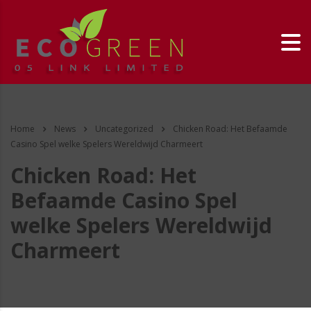
Home
News
Uncategorized
Chicken Road: Het Befaamde
Casino Spel welke Spelers Wereldwijd Charmeert
Chicken Road: Het
Befaamde Casino Spel
welke Spelers Wereldwijd
Charmeert