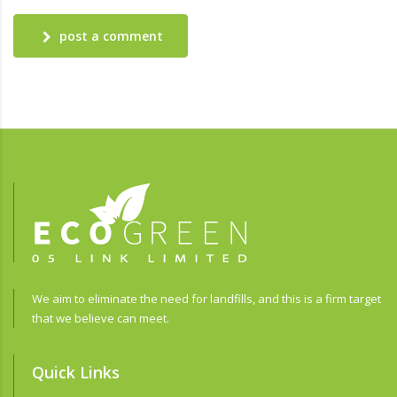
post a comment
We aim to eliminate the need for landfills, and this is a firm target
that we believe can meet.
Quick Links