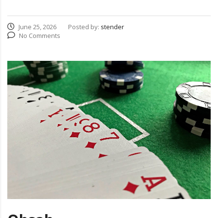
June 25, 2026
Posted by:
stender
No Comments