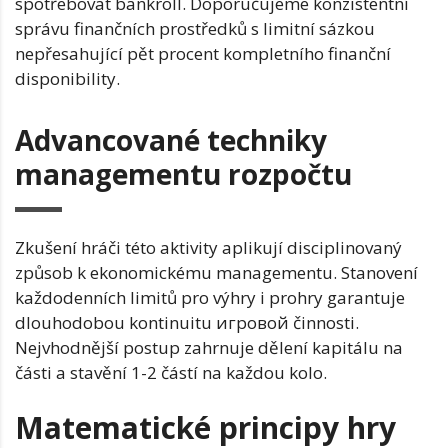
spotřebovat bankroll. Doporučujeme konzistentní
správu finančních prostředků s limitní sázkou
nepřesahující pět procent kompletního finanční
disponibility.
Advancované techniky
managementu rozpočtu
Zkušení hráči této aktivity aplikují disciplinovaný
způsob k ekonomickému managementu. Stanovení
každodenních limitů pro výhry i prohry garantuje
dlouhodobou kontinuitu игровой činnosti.
Nejvhodnější postup zahrnuje dělení kapitálu na
části a stavění 1-2 částí na každou kolo.
Matematické principy hry