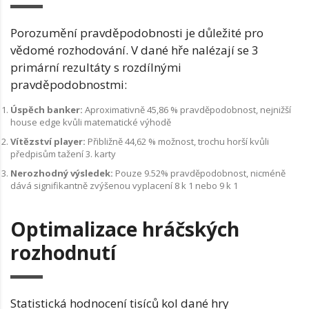
Porozumění pravděpodobnosti je důležité pro
vědomé rozhodování. V dané hře nalézají se 3
primární rezultáty s rozdílnými
pravděpodobnostmi:
Úspěch banker:
Aproximativně 45,86 % pravděpodobnost, nejnižší
house edge kvůli matematické výhodě
Vítězství player:
Přibližně 44,62 % možnost, trochu horší kvůli
předpisům tažení 3. karty
Nerozhodný výsledek:
Pouze 9.52% pravděpodobnost, nicméně
dává signifikantně zvýšenou vyplacení 8 k 1 nebo 9 k 1
Optimalizace hráčských
rozhodnutí
Statistická hodnocení tisíců kol dané hry