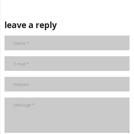
leave a reply