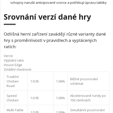
schopny narušit anticipované vzorce a potřebují úpravu taktiky
Srovnání verzí dané hry
Odlišná herní zařízení zavádějí různé varianty dané
hry s proměnlivostí v pravidlech a vyplácených
ratích:
Verze
Výplatní ratio
House Edge
Zvláštní vlastnosti
Tradiční
Běžné pozorování
Chicken
1:0.95
1.06%
schémat
Road
Speed
Akcelerované rundy po
1:0.95
1.06%
Chicken
15ti vteřinách
Multi-Table
Simultánní pozorování
1:0.95
1.06%