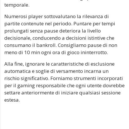
temporale.
Numerosi player sottovalutano la rilevanza di
partite contenute nel periodo. Puntare per tempi
prolungati senza pause deteriora la livello
decisionale, conducendo a decisioni istintive che
consumano il bankroll. Consigliamo pause di non
meno di 10 min ogni ora di gioco ininterrotto.
Alla fine, ignorare le caratteristiche di esclusione
automatica e soglie di versamento incarna un
rischio significativo. Forniamo strumenti incorporati
per il gaming responsabile che ogni utente dovrebbe
settare anteriormente di iniziare qualsiasi sessione
estesa.