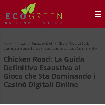
Home
News
Uncategorized
Chicken Road: La Guida
Definitiva Esaustiva al Gioco che Sta Dominando i Casinò Digitali Online
Chicken Road: La Guida
Definitiva Esaustiva al
Gioco che Sta Dominando i
Casinò Digitali Online