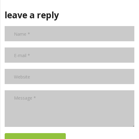
leave a reply