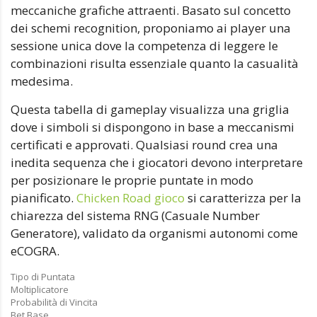
meccaniche grafiche attraenti. Basato sul concetto
dei schemi recognition, proponiamo ai player una
sessione unica dove la competenza di leggere le
combinazioni risulta essenziale quanto la casualità
medesima.
Questa tabella di gameplay visualizza una griglia
dove i simboli si dispongono in base a meccanismi
certificati e approvati. Qualsiasi round crea una
inedita sequenza che i giocatori devono interpretare
per posizionare le proprie puntate in modo
pianificato.
Chicken Road gioco
si caratterizza per la
chiarezza del sistema RNG (Casuale Number
Generatore), validato da organismi autonomi come
eCOGRA.
Tipo di Puntata
Moltiplicatore
Probabilità di Vincita
Bet Base