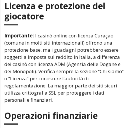
Licenza e protezione del
giocatore
Importante:
I casinò online con licenza Curaçao
(comune in molti siti internazionali) offrono una
protezione base, ma i guadagni potrebbero essere
soggetti a imposta sul reddito in Italia, a differenza
dei casinò con licenza ADM (Agenzia delle Dogane e
dei Monopoli). Verifica sempre la sezione “Chi siamo”
o “Licenza” per conoscere l’autorità di
regolamentazione. La maggior parte dei siti sicuri
utilizza crittografia SSL per proteggere i dati
personali e finanziari.
Operazioni finanziarie