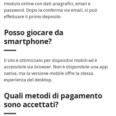
modulo online con dati anagrafici, email e
password. Dopo la conferma via email, si può
effettuare il primo deposito.
Posso giocare da
smartphone?
Il sito è ottimizzato per dispositivi mobili ed è
accessibile via browser. Non è disponibile una app
nativa, ma la versione mobile offre la stessa
esperienza del desktop.
Quali metodi di pagamento
sono accettati?