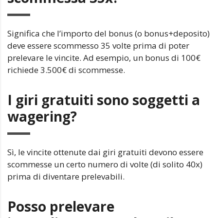
Significa che l’importo del bonus (o bonus+deposito)
deve essere scommesso 35 volte prima di poter
prelevare le vincite. Ad esempio, un bonus di 100€
richiede 3.500€ di scommesse.
I giri gratuiti sono soggetti a
wagering?
Sì, le vincite ottenute dai giri gratuiti devono essere
scommesse un certo numero di volte (di solito 40x)
prima di diventare prelevabili.
Posso prelevare