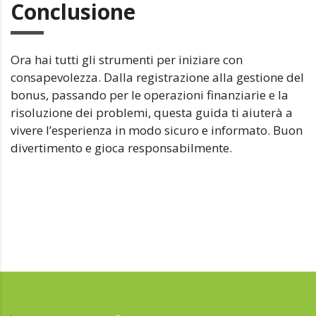
Conclusione
Ora hai tutti gli strumenti per iniziare con
consapevolezza. Dalla registrazione alla gestione del
bonus, passando per le operazioni finanziarie e la
risoluzione dei problemi, questa guida ti aiuterà a
vivere l’esperienza in modo sicuro e informato. Buon
divertimento e gioca responsabilmente.