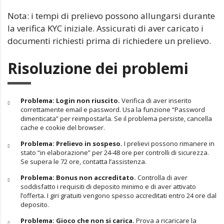
Nota: i tempi di prelievo possono allungarsi durante
la verifica KYC iniziale. Assicurati di aver caricato i
documenti richiesti prima di richiedere un prelievo.
Risoluzione dei problemi
Problema: Login non riuscito.
Verifica di aver inserito
correttamente email e password. Usa la funzione “Password
dimenticata” per reimpostarla. Se il problema persiste, cancella
cache e cookie del browser.
Problema: Prelievo in sospeso.
I prelievi possono rimanere in
stato “in elaborazione” per 24-48 ore per controlli di sicurezza.
Se supera le 72 ore, contatta l’assistenza.
Problema: Bonus non accreditato.
Controlla di aver
soddisfatto i requisiti di deposito minimo e di aver attivato
l’offerta. I giri gratuiti vengono spesso accreditati entro 24 ore dal
deposito.
Problema: Gioco che non si carica.
Prova a ricaricare la