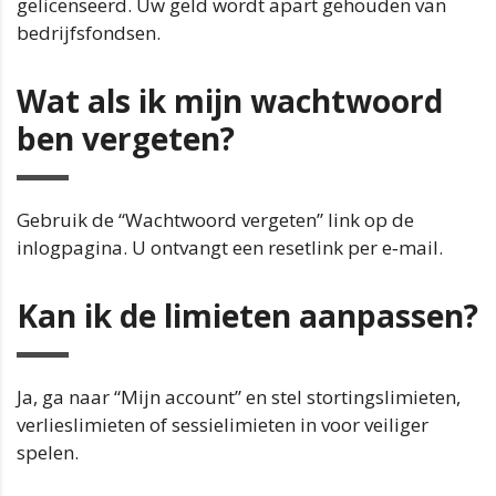
gelicenseerd. Uw geld wordt apart gehouden van
bedrijfsfondsen.
Wat als ik mijn wachtwoord
ben vergeten?
Gebruik de “Wachtwoord vergeten” link op de
inlogpagina. U ontvangt een resetlink per e‑mail.
Kan ik de limieten aanpassen?
Ja, ga naar “Mijn account” en stel stortingslimieten,
verlieslimieten of sessielimieten in voor veiliger
spelen.