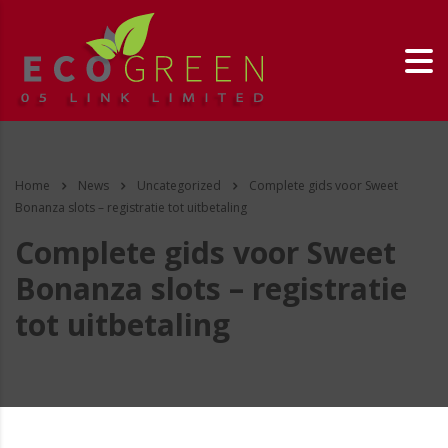
Home
News
Uncategorized
Complete gids voor Sweet
Bonanza slots – registratie tot uitbetaling
Complete gids voor Sweet
Bonanza slots – registratie
tot uitbetaling