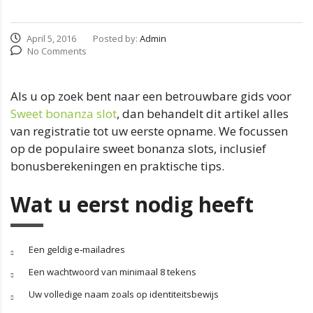
April 5, 2016
Posted by:
Admin
No Comments
Als u op zoek bent naar een betrouwbare gids voor
Sweet bonanza slot
, dan behandelt dit artikel alles
van registratie tot uw eerste opname. We focussen
op de populaire sweet bonanza slots, inclusief
bonusberekeningen en praktische tips.
Wat u eerst nodig heeft
Een geldig e‑mailadres
Een wachtwoord van minimaal 8 tekens
Uw volledige naam zoals op identiteitsbewijs