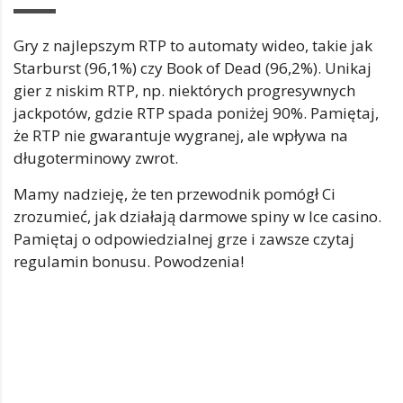
Gry z najlepszym RTP to automaty wideo, takie jak
Starburst (96,1%) czy Book of Dead (96,2%). Unikaj
gier z niskim RTP, np. niektórych progresywnych
jackpotów, gdzie RTP spada poniżej 90%. Pamiętaj,
że RTP nie gwarantuje wygranej, ale wpływa na
długoterminowy zwrot.
Mamy nadzieję, że ten przewodnik pomógł Ci
zrozumieć, jak działają darmowe spiny w Ice casino.
Pamiętaj o odpowiedzialnej grze i zawsze czytaj
regulamin bonusu. Powodzenia!