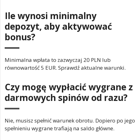
Ile wynosi minimalny
depozyt, aby aktywować
bonus?
Minimalna wpłata to zazwyczaj 20 PLN lub
równowartość 5 EUR. Sprawdź aktualne warunki.
Czy mogę wypłacić wygrane z
darmowych spinów od razu?
Nie, musisz spełnić warunek obrotu. Dopiero po jego
spełnieniu wygrane trafiają na saldo główne.