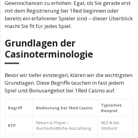
Gewinnchancen zu erhöhen. Egal, ob Sie gerade erst
mit dem Registrierung bei 1Red beginnen oder
bereits ein erfahrener Spieler sind – dieser Überblick
macht Sie fit für jedes Spiel.
Grundlagen der
Casinoterminologie
Bevor wir tiefer einsteigen, klären wir die wichtigsten
Grundlagen. Diese Begriffe tauchen in fast jedem
Spiel und Bonusangebot bei 1Red Casino auf.
Typisches
Begriff
Bedeutung bei 1Red Casino
Beispiel
Return to Player –
96,5 % bei
RTP
durchschnittliche Auszahlung
Starburst