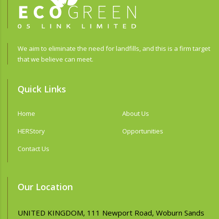
We aim to eliminate the need for landfills, and this is a firm target
that we believe can meet.
Quick Links
Home
About Us
HERStory
Opportunities
Contact Us
Our Location
UNITED KINGDOM, 111 Newport Road, Woburn Sands