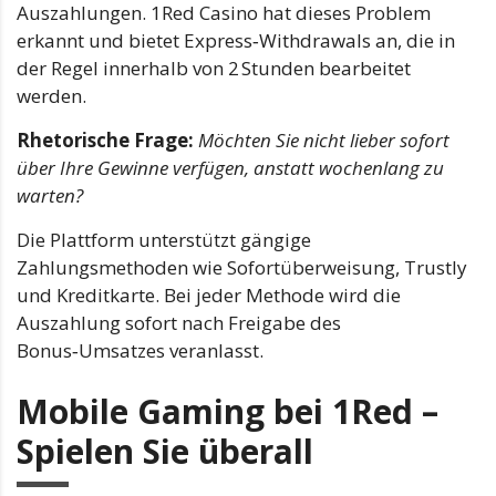
Auszahlungen. 1Red Casino hat dieses Problem
erkannt und bietet Express‑Withdrawals an, die in
der Regel innerhalb von 2 Stunden bearbeitet
werden.
Rhetorische Frage:
Möchten Sie nicht lieber sofort
über Ihre Gewinne verfügen, anstatt wochenlang zu
warten?
Die Plattform unterstützt gängige
Zahlungsmethoden wie Sofortüberweisung, Trustly
und Kreditkarte. Bei jeder Methode wird die
Auszahlung sofort nach Freigabe des
Bonus‑Umsatzes veranlasst.
Mobile Gaming bei 1Red –
Spielen Sie überall