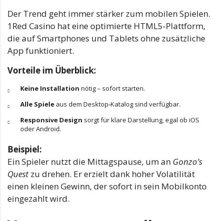
Der Trend geht immer stärker zum mobilen Spielen.
1Red Casino hat eine optimierte HTML5‑Plattform,
die auf Smartphones und Tablets ohne zusätzliche
App funktioniert.
Vorteile im Überblick:
Keine Installation
nötig – sofort starten.
Alle Spiele
aus dem Desktop‑Katalog sind verfügbar.
Responsive Design
sorgt für klare Darstellung, egal ob iOS
oder Android.
Beispiel:
Ein Spieler nutzt die Mittagspause, um an
Gonzo’s
Quest
zu drehen. Er erzielt dank hoher Volatilität
einen kleinen Gewinn, der sofort in sein Mobilkonto
eingezahlt wird.