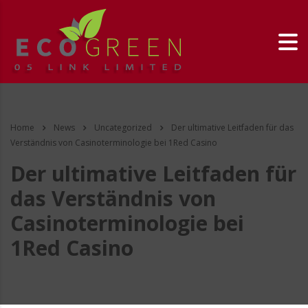
Home
News
Uncategorized
Der ultimative Leitfaden für das
Verständnis von Casinoterminologie bei 1Red Casino
Der ultimative Leitfaden für
das Verständnis von
Casinoterminologie bei
1Red Casino