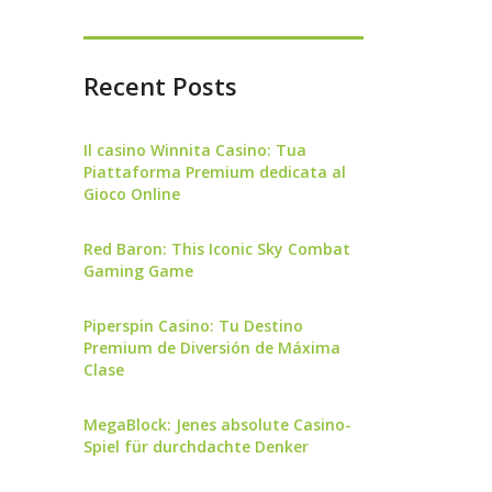
Recent Posts
Il casino Winnita Casino: Tua
Piattaforma Premium dedicata al
Gioco Online
Red Baron: This Iconic Sky Combat
Gaming Game
Piperspin Casino: Tu Destino
Premium de Diversión de Máxima
Clase
MegaBlock: Jenes absolute Casino-
Spiel für durchdachte Denker