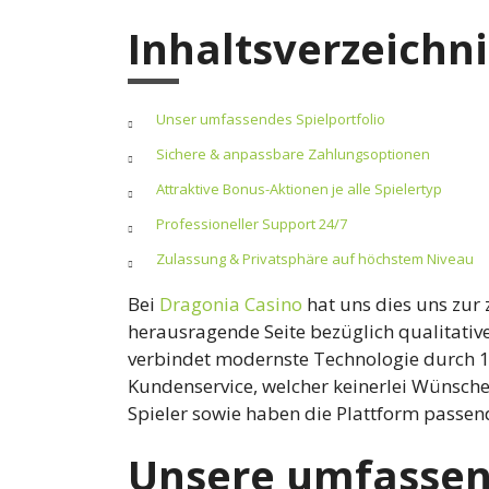
Inhaltsverzeichni
Unser umfassendes Spielportfolio
Sichere & anpassbare Zahlungsoptionen
Attraktive Bonus-Aktionen je alle Spielertyp
Professioneller Support 24/7
Zulassung & Privatsphäre auf höchstem Niveau
Bei
Dragonia Casino
hat uns dies uns zur
herausragende Seite bezüglich qualitative
verbindet modernste Technologie durch 1 
Kundenservice, welcher keinerlei Wünsche
Spieler sowie haben die Plattform passen
Unsere umfassend