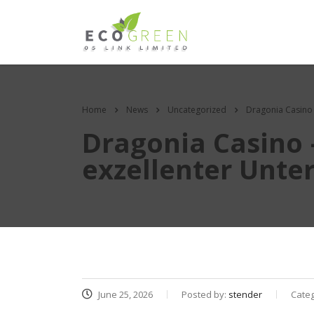
Home
News
Uncategorized
Dragonia Casino 
Dragonia Casino –
exzellenter Unte
June 25, 2026
Posted by:
stender
Cate