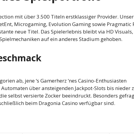
ection mit über 3.500 Titeln erstklassiger Provider. Unse
NetEnt, Microgaming, Evolution Gaming sowie Pragmatic 
ante neue Titel. Das Spielerlebnis bleibt via HD Visuals,
 Spielmechaniken auf ein anderes Stadium gehoben.
Geschmack
gorien ab, jene ‘s Gamerherz ‘nes Casino-Enthusiasten
n Automaten über ansteigenden Jackpot-Slots bis nieder 
 die selbst versierte Zocker beeindruckt. Besonders gefra
chließlich beim Dragonia Casino verfügbar sind.