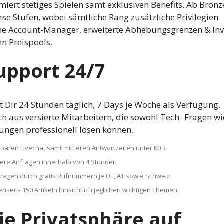
rt stetiges Spielen samt exklusiven Benefits. Ab Bronz
se Stufen, wobei sämtliche Rang zusätzliche Privilegien
gene Account-Manager, erweiterte Abhebungsgrenzen & Inv
n Preispools.
upport 24/7
 Dir 24 Stunden täglich, 7 Days je Woche als Verfügung.
h aus versierte Mitarbeitern, die sowohl Tech- Fragen wi
ungen professionell lösen können.
baren Livechat samt mittleren Antwortzeiten unter 60 s
ere Anfragen innerhalb von 4 Stunden
 Fragen durch gratis Rufnummern je DE, AT sowie Schweiz
eits 150 Artikeln hinsichtlich jeglichen wichtigen Themen
ie Privatsphäre auf