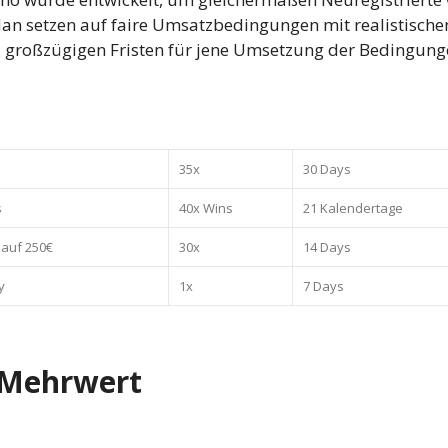
an setzen auf faire Umsatzbedingungen mit realistische
 großzügigen Fristen für jene Umsetzung der Bedingung
35x
30 Days
s
40x Wins
21 Kalendertage
nauf 250€
30x
14 Days
y
1x
7 Days
 Mehrwert