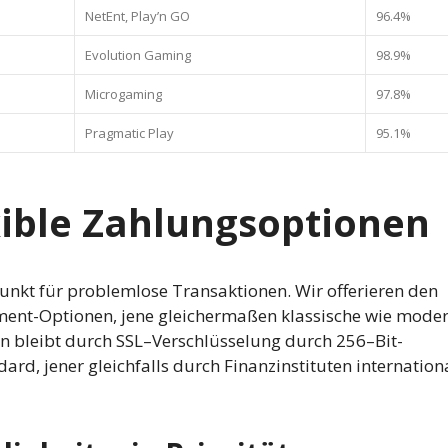
NetEnt, Play’n GO
96.4%
Evolution Gaming
98.9%
Microgaming
97.8%
Pragmatic Play
95.1%
xible Zahlungsoptionen
nkt für problemlose Transaktionen. Wir offerieren den
ment-Optionen, jene gleichermaßen klassische wie mode
on bleibt durch SSL–Verschlüsselung durch 256–Bit-
ard, jener gleichfalls durch Finanzinstituten internation