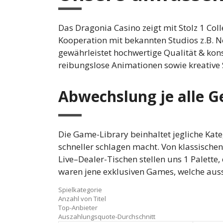
Das Dragonia Casino zeigt mit Stolz 1 Coll
Kooperation mit bekannten Studios z.B. 
gewährleistet hochwertige Qualität & konst
reibungslose Animationen sowie kreative
Abwechslung je alle 
Die Game-Library beinhaltet jegliche Kate
schneller schlagen macht. Von klassische
Live–Dealer-Tischen stellen uns 1 Palette,
waren jene exklusiven Games, welche auss
Spielkategorie
Anzahl von Titel
Top-Anbieter
Auszahlungsquote-Durchschnitt