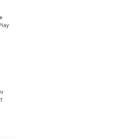
re
Play
zu
gt