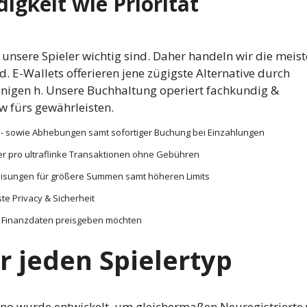
gkeit wie Priorität
unsere Spieler wichtig sind. Daher handeln wir die meis
 E-Wallets offerieren jene zügigste Alternative durch
enigen h. Unsere Buchhaltung operiert fachkundig &
w fürs gewährleisten.
s- sowie Abhebungen samt sofortiger Buchung bei Einzahlungen
ter pro ultraflinke Transaktionen ohne Gebühren
eisungen für größere Summen samt höheren Limits
te Privacy & Sicherheit
ei Finanzdaten preisgeben möchten
r jeden Spielertyp
 wurde entwickelt, um gleichermaßen Neuregistrierte 