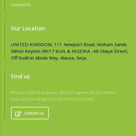
Contact Us
Our Location
UNITED KINGDOM, 111 Newport Road, Woburn Sands
Milton Keynes MK17 8UN. & NIGERIA -4B Olaiya Street,
Off Kudirat Abiola Way, Alausa, Ikeja.
Find us
Please route all enquiries about Ecogreen 05 Link Limited
here and we will get in touch with you shortly..
Contact us