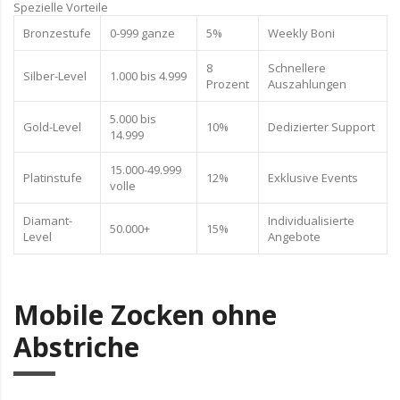
Spezielle Vorteile
Bronzestufe
0-999 ganze
5%
Weekly Boni
8
Schnellere
Silber-Level
1.000 bis 4.999
Prozent
Auszahlungen
5.000 bis
Gold-Level
10%
Dedizierter Support
14.999
15.000-49.999
Platinstufe
12%
Exklusive Events
volle
Diamant-
Individualisierte
50.000+
15%
Level
Angebote
Mobile Zocken ohne
Abstriche