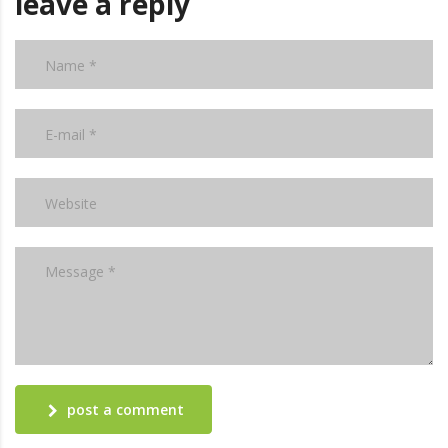
leave a reply
post a comment