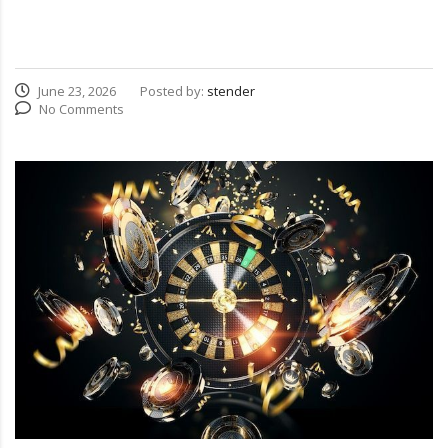
June 23, 2026
Posted by:
stender
No Comments