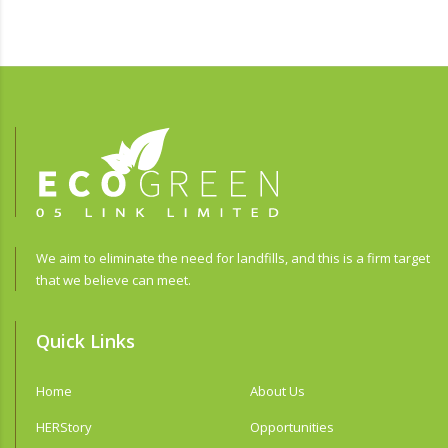
We aim to eliminate the need for landfills, and this is a firm target
that we believe can meet.
Quick Links
Home
About Us
HERStory
Opportunities