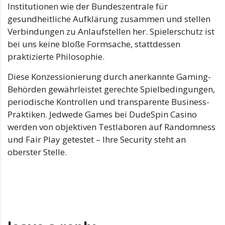
Institutionen wie der Bundeszentrale für
gesundheitliche Aufklärung zusammen und stellen
Verbindungen zu Anlaufstellen her. Spielerschutz ist
bei uns keine bloße Formsache, stattdessen
praktizierte Philosophie.
Diese Konzessionierung durch anerkannte Gaming-
Behörden gewährleistet gerechte Spielbedingungen,
periodische Kontrollen und transparente Business-
Praktiken. Jedwede Games bei DudeSpin Casino
werden von objektiven Testlaboren auf Randomness
und Fair Play getestet – Ihre Security steht an
oberster Stelle.