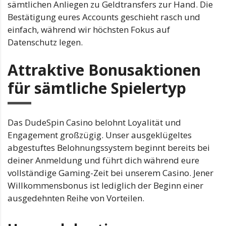
sämtlichen Anliegen zu Geldtransfers zur Hand. Die
Bestätigung eures Accounts geschieht rasch und
einfach, während wir höchsten Fokus auf
Datenschutz legen.
Attraktive Bonusaktionen
für sämtliche Spielertyp
Das DudeSpin Casino belohnt Loyalität und
Engagement großzügig. Unser ausgeklügeltes
abgestuftes Belohnungssystem beginnt bereits bei
deiner Anmeldung und führt dich während eure
vollständige Gaming-Zeit bei unserem Casino. Jener
Willkommensbonus ist lediglich der Beginn einer
ausgedehnten Reihe von Vorteilen.