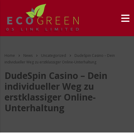
Home
News
Uncategorized
DudeSpin Casino – Dein
individueller Weg zu erstklassiger Online-Unterhaltung
DudeSpin Casino – Dein
individueller Weg zu
erstklassiger Online-
Unterhaltung