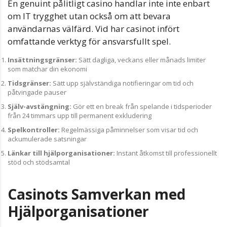
En genuint pålitligt casino handlar inte inte enbart
om IT trygghet utan också om att bevara
användarnas välfärd. Vid har casinot infört
omfattande verktyg för ansvarsfullt spel.
Insättningsgränser:
Sätt dagliga, veckans eller månads limiter
som matchar din ekonomi
Tidsgränser:
Sätt upp självständiga notifieringar om tid och
påtvingade pauser
Själv-avstängning:
Gör ett en break från spelande i tidsperioder
från 24 timmars upp till permanent exkludering
Spelkontroller:
Regelmässiga påminnelser som visar tid och
ackumulerade satsningar
Länkar till hjälporganisationer:
Instant åtkomst till professionellt
stöd och stödsamtal
Casinots Samverkan med
Hjälporganisationer