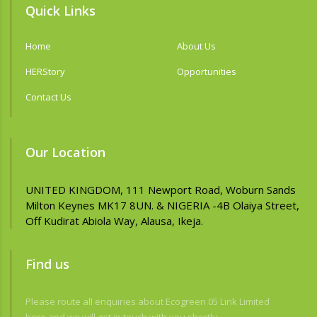
Quick Links
Home
About Us
HERStory
Opportunities
Contact Us
Our Location
UNITED KINGDOM, 111 Newport Road, Woburn Sands
Milton Keynes MK17 8UN. & NIGERIA -4B Olaiya Street,
Off Kudirat Abiola Way, Alausa, Ikeja.
Find us
Please route all enquiries about Ecogreen 05 Link Limited
here and we will get in touch with you shortly..