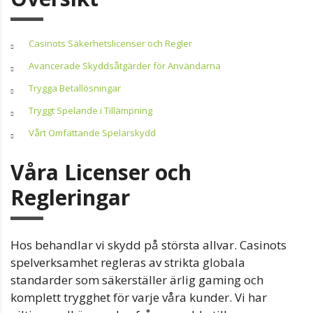
Casinots Säkerhetslicenser och Regler
Avancerade Skyddsåtgärder för Användarna
Trygga Betallösningar
Tryggt Spelande i Tillämpning
Vårt Omfattande Spelarskydd
Våra Licenser och
Regleringar
Hos behandlar vi skydd på största allvar. Casinots
spelverksamhet regleras av strikta globala
standarder som säkerställer ärlig gaming och
komplett trygghet för varje våra kunder. Vi har