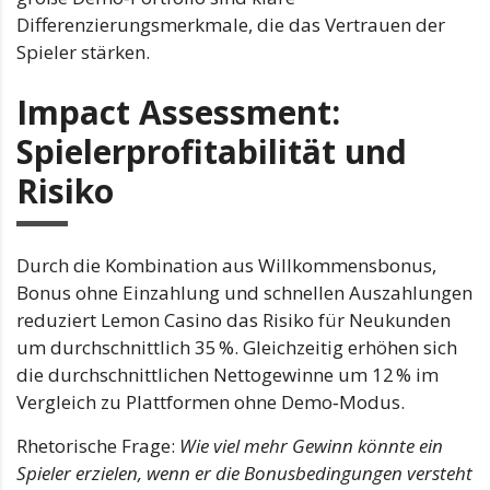
Differenzierungsmerkmale, die das Vertrauen der
Spieler stärken.
Impact Assessment:
Spielerprofitabilität und
Risiko
Durch die Kombination aus Willkommensbonus,
Bonus ohne Einzahlung und schnellen Auszahlungen
reduziert Lemon Casino das Risiko für Neukunden
um durchschnittlich 35 %. Gleichzeitig erhöhen sich
die durchschnittlichen Nettogewinne um 12 % im
Vergleich zu Plattformen ohne Demo‑Modus.
Rhetorische Frage:
Wie viel mehr Gewinn könnte ein
Spieler erzielen, wenn er die Bonusbedingungen versteht