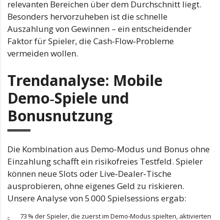
relevanten Bereichen über dem Durchschnitt liegt.
Besonders hervorzuheben ist die schnelle
Auszahlung von Gewinnen – ein entscheidender
Faktor für Spieler, die Cash‑Flow‑Probleme
vermeiden wollen.
Trendanalyse: Mobile
Demo‑Spiele und
Bonusnutzung
Die Kombination aus Demo‑Modus und Bonus ohne
Einzahlung schafft ein risikofreies Testfeld. Spieler
können neue Slots oder Live‑Dealer‑Tische
ausprobieren, ohne eigenes Geld zu riskieren.
Unsere Analyse von 5 000 Spielsessions ergab:
73 % der Spieler, die zuerst im Demo‑Modus spielten, aktivierten