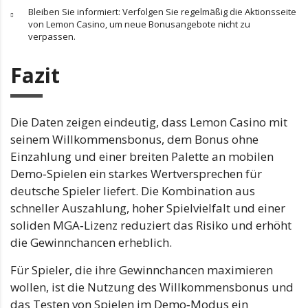
Bleiben Sie informiert: Verfolgen Sie regelmäßig die Aktionsseite
von Lemon Casino, um neue Bonusangebote nicht zu
verpassen.
Fazit
Die Daten zeigen eindeutig, dass Lemon Casino mit
seinem Willkommensbonus, dem Bonus ohne
Einzahlung und einer breiten Palette an mobilen
Demo‑Spielen ein starkes Wertversprechen für
deutsche Spieler liefert. Die Kombination aus
schneller Auszahlung, hoher Spielvielfalt und einer
soliden MGA‑Lizenz reduziert das Risiko und erhöht
die Gewinnchancen erheblich.
Für Spieler, die ihre Gewinnchancen maximieren
wollen, ist die Nutzung des Willkommensbonus und
das Testen von Spielen im Demo‑Modus ein