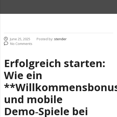
June 25, 2025
Posted by:
stender
No Comments
Erfolgreich starten:
Wie ein
**Willkommensbonu
und mobile
Demo‑Spiele bei