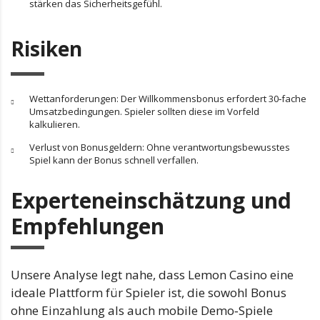
stärken das Sicherheitsgefühl.
Risiken
Wettanforderungen: Der Willkommensbonus erfordert 30‑fache
Umsatzbedingungen. Spieler sollten diese im Vorfeld
kalkulieren.
Verlust von Bonusgeldern: Ohne verantwortungsbewusstes
Spiel kann der Bonus schnell verfallen.
Experteneinschätzung und
Empfehlungen
Unsere Analyse legt nahe, dass Lemon Casino eine
ideale Plattform für Spieler ist, die sowohl Bonus
ohne Einzahlung als auch mobile Demo‑Spiele