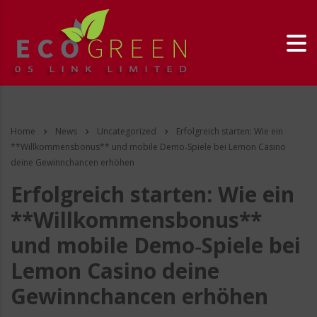
Home
News
Uncategorized
Erfolgreich starten: Wie ein
**Willkommensbonus** und mobile Demo‑Spiele bei Lemon Casino
deine Gewinnchancen erhöhen
Erfolgreich starten: Wie ein
**Willkommensbonus**
und mobile Demo‑Spiele bei
Lemon Casino deine
Gewinnchancen erhöhen