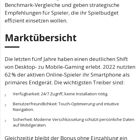
Benchmark‑Vergleiche und geben strategische
Empfehlungen für Spieler, die ihr Spielbudget
effizient einsetzen wollen.
Marktübersicht
Die letzten fünf Jahre haben einen deutlichen Shift
von Desktop‑ zu Mobile‑Gaming erlebt. 2022 nutzten
62 % der aktiven Online‑Spieler ihr Smartphone als
primäres Endgerät. Die wichtigsten Treiber sind:
Verfügbarkeit: 24/7 Zugriff, keine Installation nötig.
Benutzerfreundlichkeit: Touch‑Optimierung und intuitive
Navigation.
Sicherheit: Moderne Verschlüsselung schützt persönliche Daten
auf Mobilgeräten.
Gleichzeitig bleibt der Bonus ohne Einzahlung ein