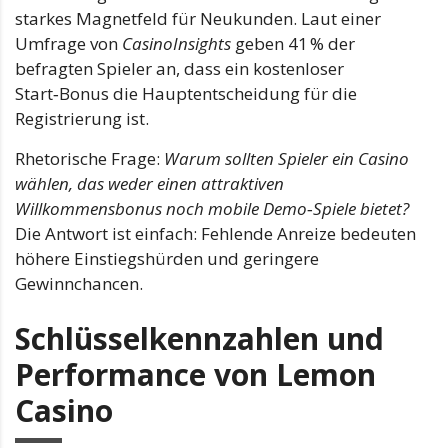
starkes Magnetfeld für Neukunden. Laut einer
Umfrage von
CasinoInsights
geben 41 % der
befragten Spieler an, dass ein kostenloser
Start‑Bonus die Hauptentscheidung für die
Registrierung ist.
Rhetorische Frage:
Warum sollten Spieler ein Casino
wählen, das weder einen attraktiven
Willkommensbonus noch mobile Demo‑Spiele bietet?
Die Antwort ist einfach: Fehlende Anreize bedeuten
höhere Einstiegshürden und geringere
Gewinnchancen.
Schlüsselkennzahlen und
Performance von Lemon
Casino