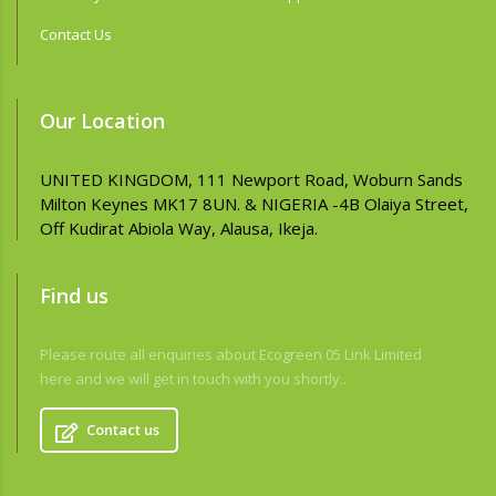
Contact Us
Our Location
UNITED KINGDOM, 111 Newport Road, Woburn Sands
Milton Keynes MK17 8UN. & NIGERIA -4B Olaiya Street,
Off Kudirat Abiola Way, Alausa, Ikeja.
Find us
Please route all enquiries about Ecogreen 05 Link Limited
here and we will get in touch with you shortly..
Contact us