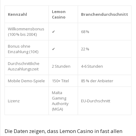
Lemon
Kennzahl
Branchendurchschnitt
Casino
Willkommensbonus
✔︎
68 %
(100 % bis 200 €)
Bonus ohne
✔︎
22 %
Einzahlung (10 €)
Durchschnittliche
2 Stunden
4‑6 Stunden
Auszahlungszeit
Mobile Demo‑Spiele
150+ Titel
85 % der Anbieter
Malta
Gaming
Lizenz
EU‑Durchschnitt
Authority
(MGA)
Die Daten zeigen, dass Lemon Casino in fast allen