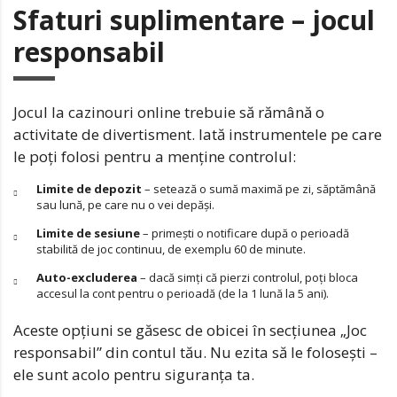
Sfaturi suplimentare – jocul
responsabil
Jocul la cazinouri online trebuie să rămână o
activitate de divertisment. Iată instrumentele pe care
le poți folosi pentru a menține controlul:
Limite de depozit
– setează o sumă maximă pe zi, săptămână
sau lună, pe care nu o vei depăși.
Limite de sesiune
– primești o notificare după o perioadă
stabilită de joc continuu, de exemplu 60 de minute.
Auto-excluderea
– dacă simți că pierzi controlul, poți bloca
accesul la cont pentru o perioadă (de la 1 lună la 5 ani).
Aceste opțiuni se găsesc de obicei în secțiunea „Joc
responsabil” din contul tău. Nu ezita să le folosești –
ele sunt acolo pentru siguranța ta.