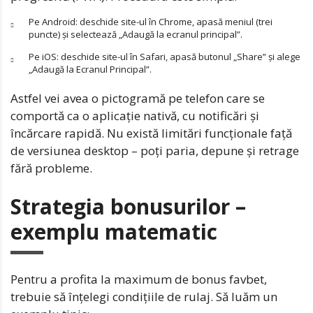
Pe Android: deschide site-ul în Chrome, apasă meniul (trei
puncte) și selectează „Adaugă la ecranul principal”.
Pe iOS: deschide site-ul în Safari, apasă butonul „Share” și alege
„Adaugă la Ecranul Principal”.
Astfel vei avea o pictogramă pe telefon care se
comportă ca o aplicație nativă, cu notificări și
încărcare rapidă. Nu există limitări funcționale față
de versiunea desktop – poți paria, depune și retrage
fără probleme.
Strategia bonusurilor –
exemplu matematic
Pentru a profita la maximum de bonus favbet,
trebuie să înțelegi condițiile de rulaj. Să luăm un