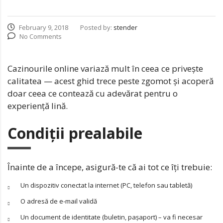
February 9, 2018
Posted by:
stender
No Comments
Cazinourile online variază mult în ceea ce privește
calitatea — acest ghid trece peste zgomot și acoperă
doar ceea ce contează cu adevărat pentru o
experiență lină.
Condiții prealabile
Înainte de a începe, asigură-te că ai tot ce îți trebuie:
Un dispozitiv conectat la internet (PC, telefon sau tabletă)
O adresă de e-mail validă
Un document de identitate (buletin, pașaport) – va fi necesar