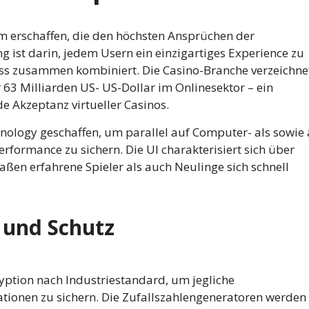
m erschaffen, die den höchsten Ansprüchen der
g ist darin, jedem Usern ein einzigartiges Experience zu
ess zusammen kombiniert. Die Casino-Branche verzeichne
63 Milliarden US- US-Dollar im Onlinesektor – ein
e Akzeptanz virtueller Casinos.
nology geschaffen, um parallel auf Computer- als sowie 
formance zu sichern. Die UI charakterisiert sich über
aßen erfahrene Spieler als auch Neulinge sich schnell
 und Schutz
yption nach Industriestandard, um jegliche
tionen zu sichern. Die Zufallszahlengeneratoren werden