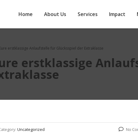
Home
About Us
Services
Impact
ure erstklassige Anlaufstelle für Glücksspiel der Extraklasse
ure erstklassige Anlaufs
xtraklasse
Category:
Uncategorized
No Co