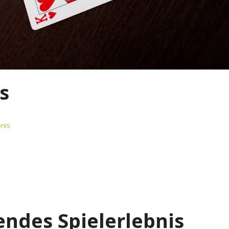
s
bnis
ndes Spielerlebnis