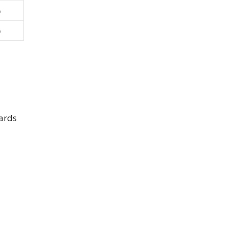
%
%
ards