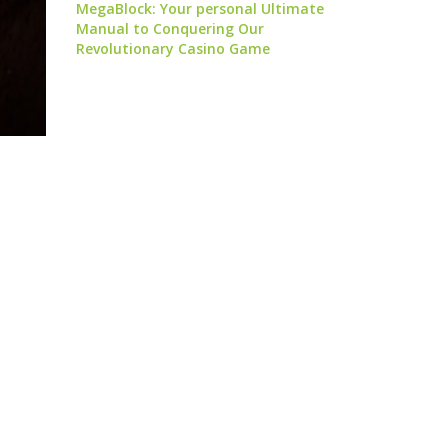
MegaBlock: Your personal Ultimate
Manual to Conquering Our
Revolutionary Casino Game