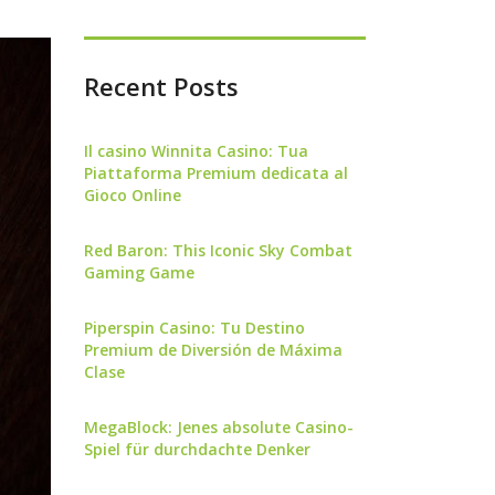
Recent Posts
Il casino Winnita Casino: Tua
Piattaforma Premium dedicata al
Gioco Online
Red Baron: This Iconic Sky Combat
Gaming Game
Piperspin Casino: Tu Destino
Premium de Diversión de Máxima
Clase
MegaBlock: Jenes absolute Casino-
Spiel für durchdachte Denker