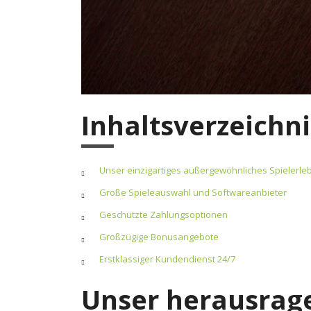
Inhaltsverzeichni
Unser einzigartiges außergewöhnliches Spielerle
Große Spieleauswahl und Softwareanbieter
Geschützte Zahlungsoptionen
Großzügige Bonusangebote
Erstklassiger Kundendienst 24/7
Unser herausrage