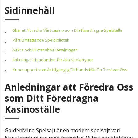
Sidinnehåll
Skäl att Föredra Vårt casino som Din Föredragna Spelställe
Vårt Omfattande Spelbibliotek
Säkra och Blixtsnabba Betalningar
Frikostiga Erbjudanden för Alla Spelartyper
Kundsupport som Är tillgänglig Till hands När Du Behöver Oss
Anledningar att Föredra Oss
som Ditt Föredragna
Kasinoställe
GoldenMina Spelsajt är en modern spelsajt vari
klass kombineras med förnyelse. Vi här har etablerat