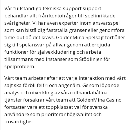
Vår fullständiga tekniska support support
behandlar allt från kontofrågor till spelinriktade
svårigheter. Vi har även experter inom ansvarsspel
som kan bistå dig fastställa gränser eller genomföra
time-out då det krävs. GoldenMina Spelsajt förhåller
sig till spelansvar på allvar genom att erbjuda
funktioner för självexkludering och arbeta
tillsammans med instanser som Stödlinjen för
spelproblem.
Vårt team arbetar efter att varje interaktion med vårt
sajt ska förbli felfri och angenäm. Genom löpande
analys och utveckling av våra tillhandahållna
tjänster försäkrar vårt team att GoldenMina Casino
fortsätter vara ett toppklassat val för svenska
användare som prioriterar högkvalitet och
trovärdighet.