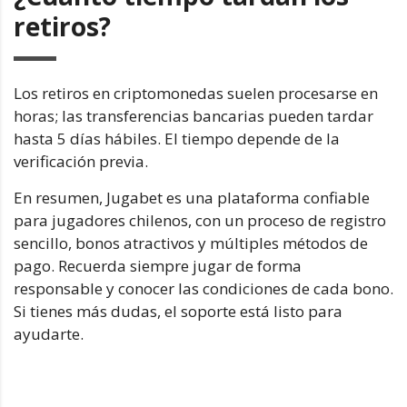
retiros?
Los retiros en criptomonedas suelen procesarse en
horas; las transferencias bancarias pueden tardar
hasta 5 días hábiles. El tiempo depende de la
verificación previa.
En resumen, Jugabet es una plataforma confiable
para jugadores chilenos, con un proceso de registro
sencillo, bonos atractivos y múltiples métodos de
pago. Recuerda siempre jugar de forma
responsable y conocer las condiciones de cada bono.
Si tienes más dudas, el soporte está listo para
ayudarte.