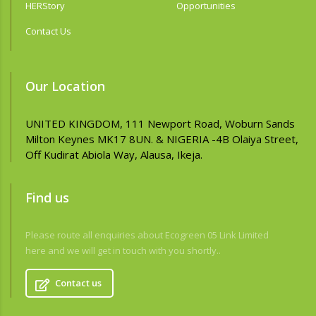
HERStory
Opportunities
Contact Us
Our Location
UNITED KINGDOM, 111 Newport Road, Woburn Sands
Milton Keynes MK17 8UN. & NIGERIA -4B Olaiya Street,
Off Kudirat Abiola Way, Alausa, Ikeja.
Find us
Please route all enquiries about Ecogreen 05 Link Limited
here and we will get in touch with you shortly..
Contact us