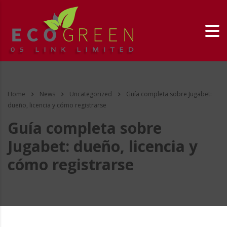
Home
News
Uncategorized
Guía completa sobre Jugabet:
dueño, licencia y cómo registrarse
Guía completa sobre
Jugabet: dueño, licencia y
cómo registrarse