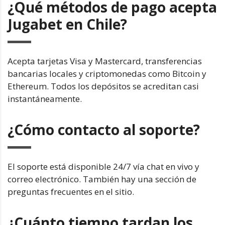
¿Qué métodos de pago acepta
Jugabet en Chile?
Acepta tarjetas Visa y Mastercard, transferencias
bancarias locales y criptomonedas como Bitcoin y
Ethereum. Todos los depósitos se acreditan casi
instantáneamente.
¿Cómo contacto al soporte?
El soporte está disponible 24/7 vía chat en vivo y
correo electrónico. También hay una sección de
preguntas frecuentes en el sitio.
¿Cuánto tiempo tardan los