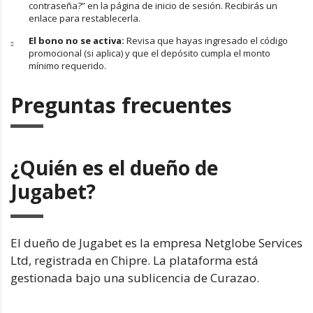
contraseña?” en la página de inicio de sesión. Recibirás un
enlace para restablecerla.
El bono no se activa:
Revisa que hayas ingresado el código
promocional (si aplica) y que el depósito cumpla el monto
mínimo requerido.
Preguntas frecuentes
¿Quién es el dueño de
Jugabet?
El dueño de Jugabet es la empresa Netglobe Services
Ltd, registrada en Chipre. La plataforma está
gestionada bajo una sublicencia de Curazao.