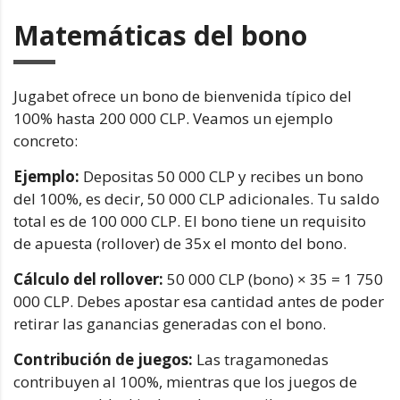
Matemáticas del bono
Jugabet ofrece un bono de bienvenida típico del
100% hasta 200 000 CLP. Veamos un ejemplo
concreto:
Ejemplo:
Depositas 50 000 CLP y recibes un bono
del 100%, es decir, 50 000 CLP adicionales. Tu saldo
total es de 100 000 CLP. El bono tiene un requisito
de apuesta (rollover) de 35x el monto del bono.
Cálculo del rollover:
50 000 CLP (bono) × 35 = 1 750
000 CLP. Debes apostar esa cantidad antes de poder
retirar las ganancias generadas con el bono.
Contribución de juegos:
Las tragamonedas
contribuyen al 100%, mientras que los juegos de