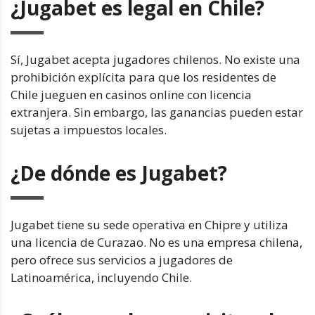
¿Jugabet es legal en Chile?
Sí, Jugabet acepta jugadores chilenos. No existe una
prohibición explícita para que los residentes de
Chile jueguen en casinos online con licencia
extranjera. Sin embargo, las ganancias pueden estar
sujetas a impuestos locales.
¿De dónde es Jugabet?
Jugabet tiene su sede operativa en Chipre y utiliza
una licencia de Curazao. No es una empresa chilena,
pero ofrece sus servicios a jugadores de
Latinoamérica, incluyendo Chile.