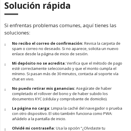
Solución rápida
Si enfrentas problemas comunes, aquí tienes las
soluciones:
No recibo el correo de confirmación:
Revisa la carpeta de
spam o correo no deseado. Si no aparece, solicita un nuevo
enlace desde la página de inicio de sesión.
Mi depósito no se acredita:
Verifica que el método de pago
esté correctamente seleccionado y que el monto cumpla el
mínimo. Si pasan más de 30 minutos, contacta al soporte vía
chat en vivo.
No puedo retirar mis ganancias:
Asegúrate de haber
completado el rollover del bono y de haber subido los
documentos KYC (cédula y comprobante de domicilio).
La página no carga:
Limpia la caché del navegador o prueba
con otro dispositivo. El sitio también funciona como PWA:
añádelo a la pantalla de inicio.
Olvidé mi contraseña:
Usa la opción “¿Olvidaste tu