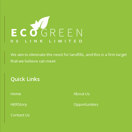
We aim to eliminate the need for landfills, and this is a firm target
that we believe can meet.
Quick Links
Home
About Us
HERStory
Opportunities
Contact Us