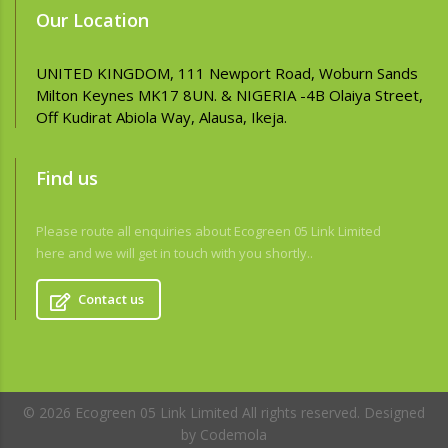
Our Location
UNITED KINGDOM, 111 Newport Road, Woburn Sands
Milton Keynes MK17 8UN. & NIGERIA -4B Olaiya Street,
Off Kudirat Abiola Way, Alausa, Ikeja.
Find us
Please route all enquiries about Ecogreen 05 Link Limited
here and we will get in touch with you shortly..
Contact us
© 2026 Ecogreen 05 Link Limited All rights reserved. Designed
by Codemola