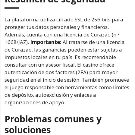
La plataforma utiliza cifrado SSL de 256 bits para
proteger tus datos personales y financieros.
Además, cuenta con una licencia de Curazao (n.º
1668/JAZ).
Importante:
Al tratarse de una licencia
de Curazao, las ganancias pueden estar sujetas a
impuestos locales en tu país. Es recomendable
consultar con un asesor fiscal. El casino ofrece
autenticación de dos factores (2FA) para mayor
seguridad en el inicio de sesión. También promueve
el juego responsable con herramientas como límites
de depósito, autoexclusión y enlaces a
organizaciones de apoyo.
Problemas comunes y
soluciones