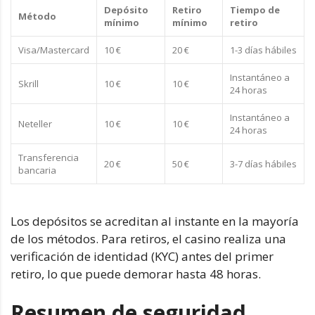
Depósito
Retiro
Tiempo de
Método
mínimo
mínimo
retiro
Visa/Mastercard
10 €
20 €
1-3 días hábiles
Instantáneo a
Skrill
10 €
10 €
24 horas
Instantáneo a
Neteller
10 €
10 €
24 horas
Transferencia
20 €
50 €
3-7 días hábiles
bancaria
Los depósitos se acreditan al instante en la mayoría
de los métodos. Para retiros, el casino realiza una
verificación de identidad (KYC) antes del primer
retiro, lo que puede demorar hasta 48 horas.
Resumen de seguridad