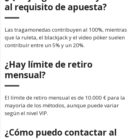
al requisito de apuesta?
Las tragamonedas contribuyen al 100%, mientras
que la ruleta, el blackjack y el video póker suelen
contribuir entre un 5% y un 20%.
¿Hay límite de retiro
mensual?
El límite de retiro mensual es de 10.000 € para la
mayoría de los métodos, aunque puede variar
según el nivel VIP.
¿Cómo puedo contactar al