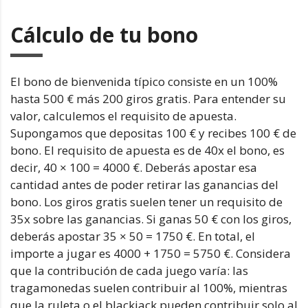
Cálculo de tu bono
El bono de bienvenida típico consiste en un 100%
hasta 500 € más 200 giros gratis. Para entender su
valor, calculemos el requisito de apuesta.
Supongamos que depositas 100 € y recibes 100 € de
bono. El requisito de apuesta es de 40x el bono, es
decir, 40 × 100 = 4000 €. Deberás apostar esa
cantidad antes de poder retirar las ganancias del
bono. Los giros gratis suelen tener un requisito de
35x sobre las ganancias. Si ganas 50 € con los giros,
deberás apostar 35 × 50 = 1750 €. En total, el
importe a jugar es 4000 + 1750 = 5750 €. Considera
que la contribución de cada juego varía: las
tragamonedas suelen contribuir al 100%, mientras
que la ruleta o el blackjack pueden contribuir solo al