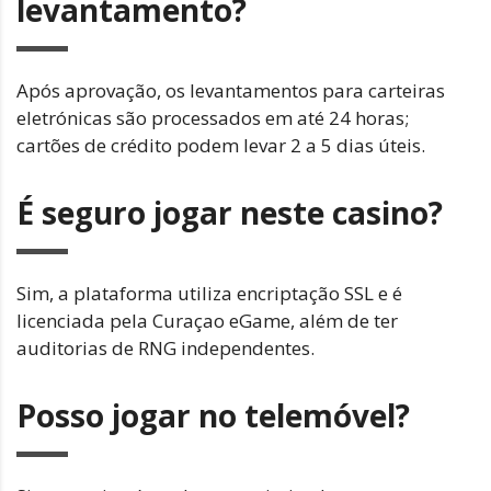
levantamento?
Após aprovação, os levantamentos para carteiras
eletrónicas são processados em até 24 horas;
cartões de crédito podem levar 2 a 5 dias úteis.
É seguro jogar neste casino?
Sim, a plataforma utiliza encriptação SSL e é
licenciada pela Curaçao eGame, além de ter
auditorias de RNG independentes.
Posso jogar no telemóvel?