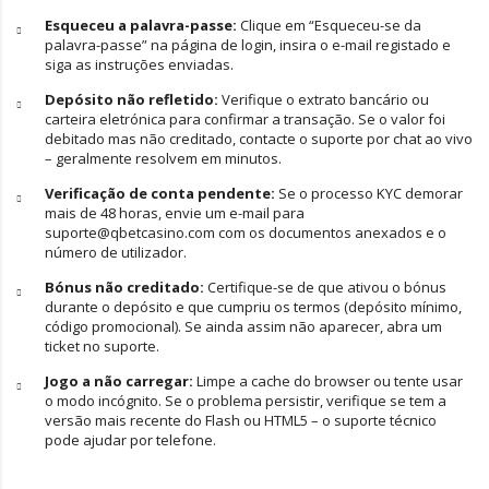
Esqueceu a palavra-passe:
Clique em “Esqueceu-se da
palavra-passe” na página de login, insira o e-mail registado e
siga as instruções enviadas.
Depósito não refletido:
Verifique o extrato bancário ou
carteira eletrónica para confirmar a transação. Se o valor foi
debitado mas não creditado, contacte o suporte por chat ao vivo
– geralmente resolvem em minutos.
Verificação de conta pendente:
Se o processo KYC demorar
mais de 48 horas, envie um e-mail para
suporte@qbetcasino.com com os documentos anexados e o
número de utilizador.
Bónus não creditado:
Certifique-se de que ativou o bónus
durante o depósito e que cumpriu os termos (depósito mínimo,
código promocional). Se ainda assim não aparecer, abra um
ticket no suporte.
Jogo a não carregar:
Limpe a cache do browser ou tente usar
o modo incógnito. Se o problema persistir, verifique se tem a
versão mais recente do Flash ou HTML5 – o suporte técnico
pode ajudar por telefone.