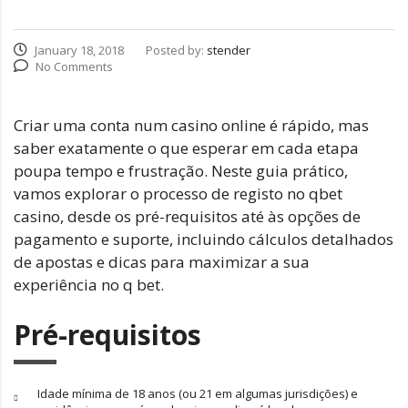
January 18, 2018
Posted by:
stender
No Comments
Criar uma conta num casino online é rápido, mas
saber exatamente o que esperar em cada etapa
poupa tempo e frustração. Neste guia prático,
vamos explorar o processo de registo no qbet
casino, desde os pré-requisitos até às opções de
pagamento e suporte, incluindo cálculos detalhados
de apostas e dicas para maximizar a sua
experiência no q bet.
Pré-requisitos
Idade mínima de 18 anos (ou 21 em algumas jurisdições) e