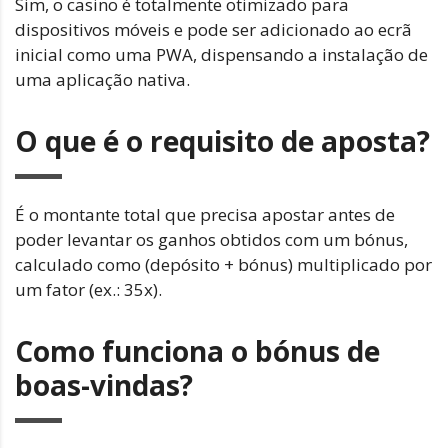
Sim, o casino é totalmente otimizado para
dispositivos móveis e pode ser adicionado ao ecrã
inicial como uma PWA, dispensando a instalação de
uma aplicação nativa.
O que é o requisito de aposta?
É o montante total que precisa apostar antes de
poder levantar os ganhos obtidos com um bónus,
calculado como (depósito + bónus) multiplicado por
um fator (ex.: 35x).
Como funciona o bónus de
boas-vindas?