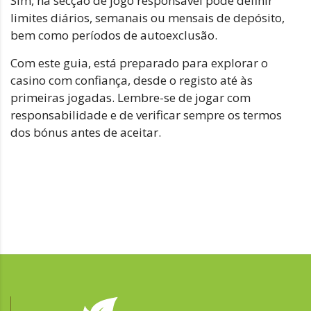
Sim, na secção de jogo responsável pode definir
limites diários, semanais ou mensais de depósito,
bem como períodos de autoexclusão.
Com este guia, está preparado para explorar o
casino com confiança, desde o registo até às
primeiras jogadas. Lembre-se de jogar com
responsabilidade e de verificar sempre os termos
dos bónus antes de aceitar.