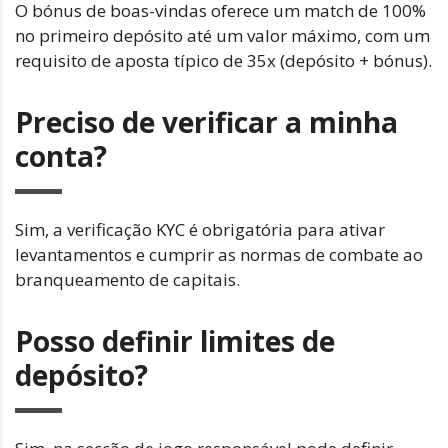
O bónus de boas-vindas oferece um match de 100%
no primeiro depósito até um valor máximo, com um
requisito de aposta típico de 35x (depósito + bónus).
Preciso de verificar a minha
conta?
Sim, a verificação KYC é obrigatória para ativar
levantamentos e cumprir as normas de combate ao
branqueamento de capitais.
Posso definir limites de
depósito?