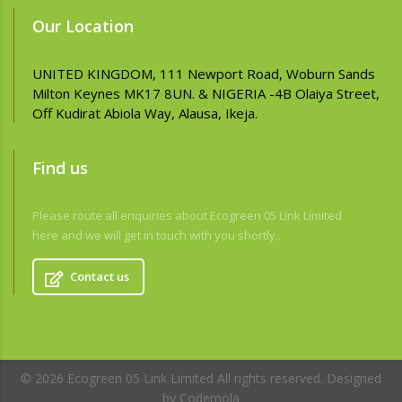
Our Location
UNITED KINGDOM, 111 Newport Road, Woburn Sands
Milton Keynes MK17 8UN. & NIGERIA -4B Olaiya Street,
Off Kudirat Abiola Way, Alausa, Ikeja.
Find us
Please route all enquiries about Ecogreen 05 Link Limited
here and we will get in touch with you shortly..
Contact us
© 2026 Ecogreen 05 Link Limited All rights reserved. Designed
by Codemola