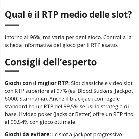
Qual è il RTP medio delle slot?
Intorno al 96%, ma varia per ogni gioco. Controlla la
scheda informativa del gioco per il RTP esatto.
Consigli dell’esperto
Giochi con il miglior RTP:
Slot classiche e video slot
con RTP superiore al 97% (es. Blood Suckers, Jackpot
6000, Starmania). Anche il blackjack con regole
standard ha un RTP del 99,5% se usi la strategia di
base. Il video poker (Jacks or Better) offre un RTP fino
al 99,54% con gioco ottimale.
Giochi da evitare:
Le slot a jackpot progressivo