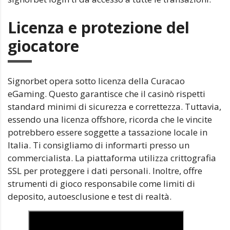
Licenza e protezione del
giocatore
Signorbet opera sotto licenza della Curacao
eGaming. Questo garantisce che il casinò rispetti
standard minimi di sicurezza e correttezza. Tuttavia,
essendo una licenza offshore, ricorda che le vincite
potrebbero essere soggette a tassazione locale in
Italia. Ti consigliamo di informarti presso un
commercialista. La piattaforma utilizza crittografia
SSL per proteggere i dati personali. Inoltre, offre
strumenti di gioco responsabile come limiti di
deposito, autoesclusione e test di realtà.