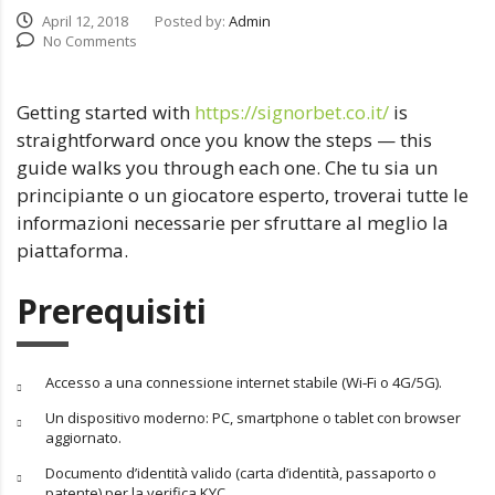
April 12, 2018
Posted by:
Admin
No Comments
Getting started with
https://signorbet.co.it/
is
straightforward once you know the steps — this
guide walks you through each one. Che tu sia un
principiante o un giocatore esperto, troverai tutte le
informazioni necessarie per sfruttare al meglio la
piattaforma.
Prerequisiti
Accesso a una connessione internet stabile (Wi‑Fi o 4G/5G).
Un dispositivo moderno: PC, smartphone o tablet con browser
aggiornato.
Documento d’identità valido (carta d’identità, passaporto o
patente) per la verifica KYC.