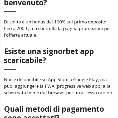
benvenuto?
Di solito è un bonus del 100% sul primo deposito
fino a 200 €, ma controlla la pagina promozioni per
l’offerta attuale.
Esiste una signorbet app
scaricabile?
Non è disponibile su App Store o Google Play, ma
puoi aggiungere la PWA (progressive web app) alla
schermata home dal browser per un accesso rapido.
Quali metodi di pagamento
sono accettati?