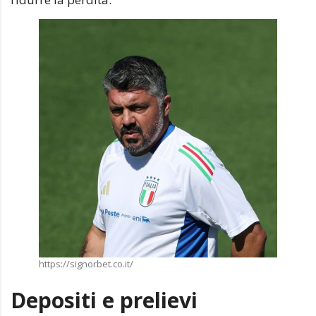
https://signorbet.co.it/
Depositi e prelievi