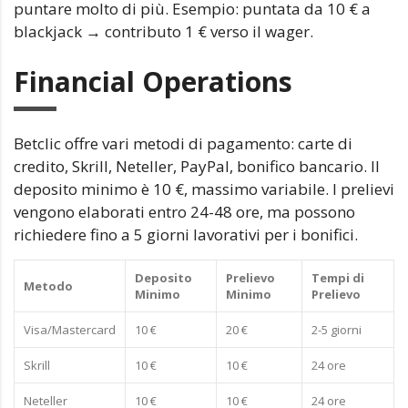
puntare molto di più. Esempio: puntata da 10 € a
blackjack → contributo 1 € verso il wager.
Financial Operations
Betclic offre vari metodi di pagamento: carte di
credito, Skrill, Neteller, PayPal, bonifico bancario. Il
deposito minimo è 10 €, massimo variabile. I prelievi
vengono elaborati entro 24-48 ore, ma possono
richiedere fino a 5 giorni lavorativi per i bonifici.
Deposito
Prelievo
Tempi di
Metodo
Minimo
Minimo
Prelievo
Visa/Mastercard
10 €
20 €
2-5 giorni
Skrill
10 €
10 €
24 ore
Neteller
10 €
10 €
24 ore