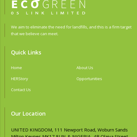
We aim to eliminate the need for landfills, and this is a firm target
that we believe can meet.
Quick Links
Home
About Us
HERStory
Opportunities
Contact Us
Our Location
UNITED KINGDOM, 111 Newport Road, Woburn Sands
Milton Keynes MK17 8UN. & NIGERIA -4B Olaiya Street,