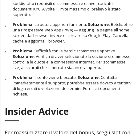
soddisfatto i requisiti di scommessa e di aver caricato i
documenti KYC. A volte il limite massimo di prelievo è stato
superato.
Problema:
La betclic app non funziona.
Soluzione:
Betclic offre
una Progressive Web App (PWA) — aggiungi la pagina all’home
screen dal browser invece di cercare su Google Play. Cancella
cache e aggiorna il browser.
Problema:
Difficoltà con le betclic scommesse sportive.
Soluzione:
Verifica di aver selezionato la sezione scommesse,
controlla le quote e la connessione internet. Per scommesse
live, assicurati che il mercato sia ancora aperto.
Problema:
Il conto viene bloccato.
Soluzione:
Contatta
immediatamente il supporto; potrebbe essere dovuto a tentativi
di login errati o violazione dei termini. Fornisci i documenti
richiesti.
Insider Advice
Per massimizzare il valore del bonus, scegli slot con