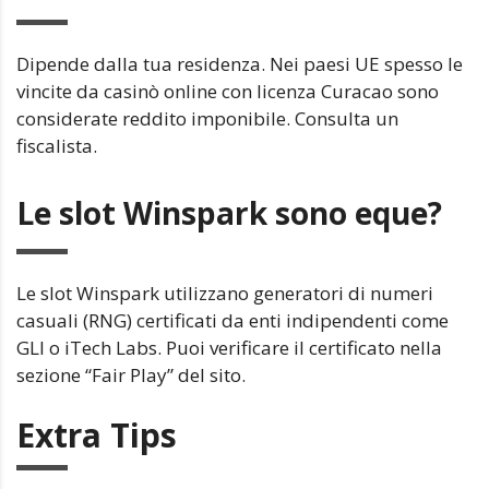
Dipende dalla tua residenza. Nei paesi UE spesso le
vincite da casinò online con licenza Curacao sono
considerate reddito imponibile. Consulta un
fiscalista.
Le slot Winspark sono eque?
Le slot Winspark utilizzano generatori di numeri
casuali (RNG) certificati da enti indipendenti come
GLI o iTech Labs. Puoi verificare il certificato nella
sezione “Fair Play” del sito.
Extra Tips