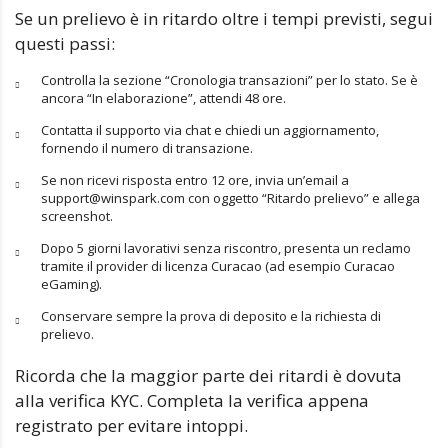
Se un prelievo è in ritardo oltre i tempi previsti, segui
questi passi:
Controlla la sezione “Cronologia transazioni” per lo stato. Se è
ancora “In elaborazione”, attendi 48 ore.
Contatta il supporto via chat e chiedi un aggiornamento,
fornendo il numero di transazione.
Se non ricevi risposta entro 12 ore, invia un’email a
support@winspark.com con oggetto “Ritardo prelievo” e allega
screenshot.
Dopo 5 giorni lavorativi senza riscontro, presenta un reclamo
tramite il provider di licenza Curacao (ad esempio Curacao
eGaming).
Conservare sempre la prova di deposito e la richiesta di
prelievo.
Ricorda che la maggior parte dei ritardi è dovuta
alla verifica KYC. Completa la verifica appena
registrato per evitare intoppi.