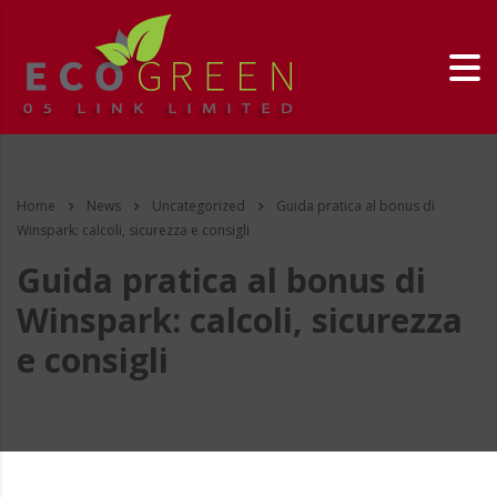
Home
News
Uncategorized
Guida pratica al bonus di
Winspark: calcoli, sicurezza e consigli
Guida pratica al bonus di
Winspark: calcoli, sicurezza
e consigli