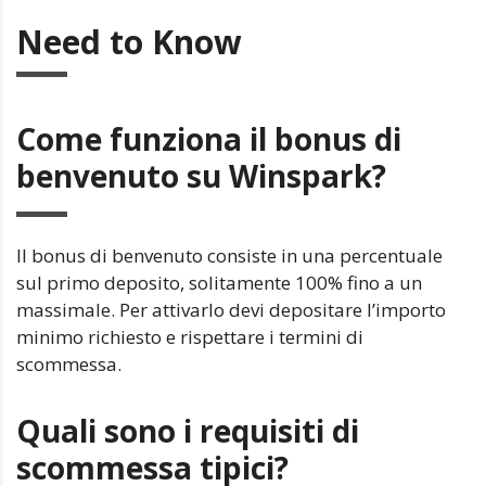
Need to Know
Come funziona il bonus di
benvenuto su Winspark?
Il bonus di benvenuto consiste in una percentuale
sul primo deposito, solitamente 100% fino a un
massimale. Per attivarlo devi depositare l’importo
minimo richiesto e rispettare i termini di
scommessa.
Quali sono i requisiti di
scommessa tipici?