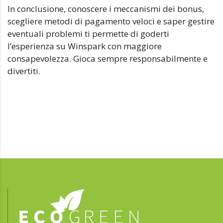
In conclusione, conoscere i meccanismi dei bonus,
scegliere metodi di pagamento veloci e saper gestire
eventuali problemi ti permette di goderti
l’esperienza su Winspark con maggiore
consapevolezza. Gioca sempre responsabilmente e
divertiti.