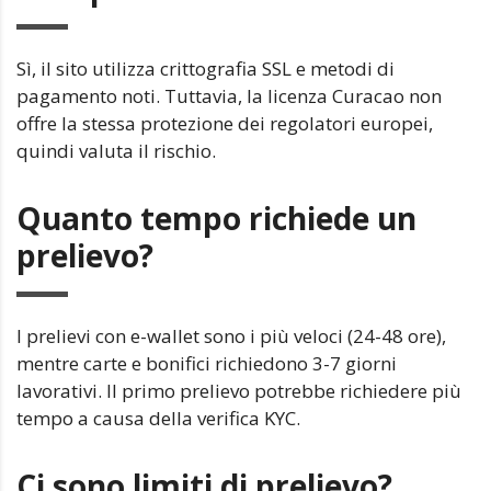
Sì, il sito utilizza crittografia SSL e metodi di
pagamento noti. Tuttavia, la licenza Curacao non
offre la stessa protezione dei regolatori europei,
quindi valuta il rischio.
Quanto tempo richiede un
prelievo?
I prelievi con e-wallet sono i più veloci (24-48 ore),
mentre carte e bonifici richiedono 3-7 giorni
lavorativi. Il primo prelievo potrebbe richiedere più
tempo a causa della verifica KYC.
Ci sono limiti di prelievo?