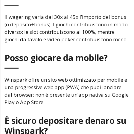
Il wagering varia dal 30x al 45x l’importo del bonus
(o deposito+bonus). I giochi contribuiscono in modo
diverso: le slot contribuiscono al 100%, mentre
giochi da tavolo e video poker contribuiscono meno.
Posso giocare da mobile?
Winspark offre un sito web ottimizzato per mobile e
una progressive web app (PWA) che puoi lanciare
dal browser; non è presente un’app nativa su Google
Play o App Store.
È sicuro depositare denaro su
Winspark?