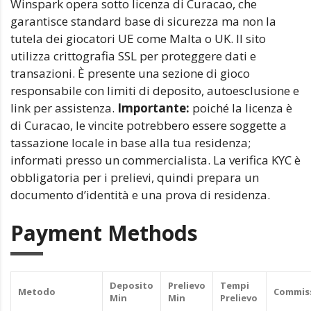
Winspark opera sotto licenza di Curacao, che
garantisce standard base di sicurezza ma non la
tutela dei giocatori UE come Malta o UK. Il sito
utilizza crittografia SSL per proteggere dati e
transazioni. È presente una sezione di gioco
responsabile con limiti di deposito, autoesclusione e
link per assistenza.
Importante:
poiché la licenza è
di Curacao, le vincite potrebbero essere soggette a
tassazione locale in base alla tua residenza;
informati presso un commercialista. La verifica KYC è
obbligatoria per i prelievi, quindi prepara un
documento d’identità e una prova di residenza.
Payment Methods
Deposito
Prelievo
Tempi
Metodo
Commis
Min
Min
Prelievo