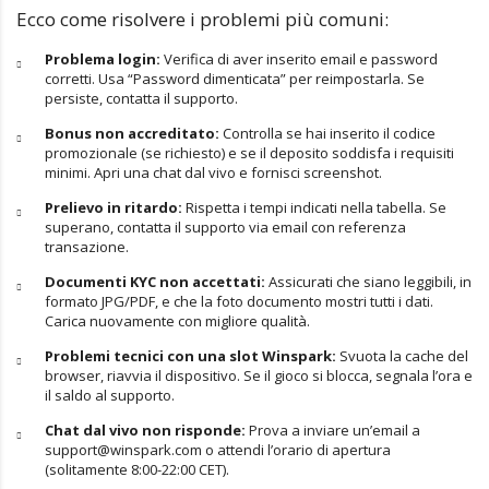
Ecco come risolvere i problemi più comuni:
Problema login:
Verifica di aver inserito email e password
corretti. Usa “Password dimenticata” per reimpostarla. Se
persiste, contatta il supporto.
Bonus non accreditato:
Controlla se hai inserito il codice
promozionale (se richiesto) e se il deposito soddisfa i requisiti
minimi. Apri una chat dal vivo e fornisci screenshot.
Prelievo in ritardo:
Rispetta i tempi indicati nella tabella. Se
superano, contatta il supporto via email con referenza
transazione.
Documenti KYC non accettati:
Assicurati che siano leggibili, in
formato JPG/PDF, e che la foto documento mostri tutti i dati.
Carica nuovamente con migliore qualità.
Problemi tecnici con una slot Winspark:
Svuota la cache del
browser, riavvia il dispositivo. Se il gioco si blocca, segnala l’ora e
il saldo al supporto.
Chat dal vivo non risponde:
Prova a inviare un’email a
support@winspark.com o attendi l’orario di apertura
(solitamente 8:00-22:00 CET).