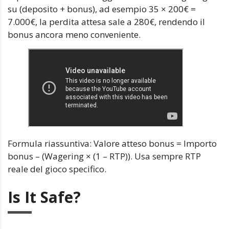
su (deposito + bonus), ad esempio 35 × 200€ =
7.000€, la perdita attesa sale a 280€, rendendo il
bonus ancora meno conveniente.
Formula riassuntiva: Valore atteso bonus = Importo
bonus – (Wagering × (1 – RTP)). Usa sempre RTP
reale del gioco specifico.
Is It Safe?