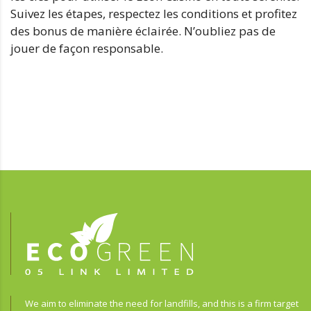
Suivez les étapes, respectez les conditions et profitez
des bonus de manière éclairée. N’oubliez pas de
jouer de façon responsable.
We aim to eliminate the need for landfills, and this is a firm target