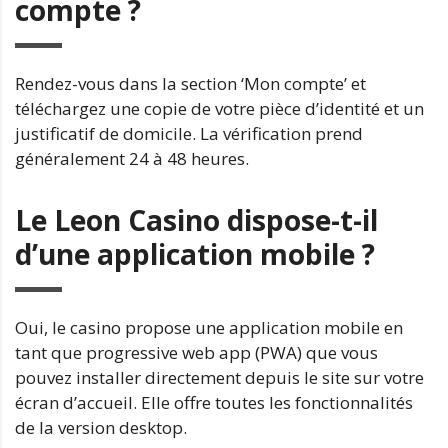
compte ?
Rendez-vous dans la section ‘Mon compte’ et
téléchargez une copie de votre pièce d’identité et un
justificatif de domicile. La vérification prend
généralement 24 à 48 heures.
Le Leon Casino dispose-t-il
d’une application mobile ?
Oui, le casino propose une application mobile en
tant que progressive web app (PWA) que vous
pouvez installer directement depuis le site sur votre
écran d’accueil. Elle offre toutes les fonctionnalités
de la version desktop.