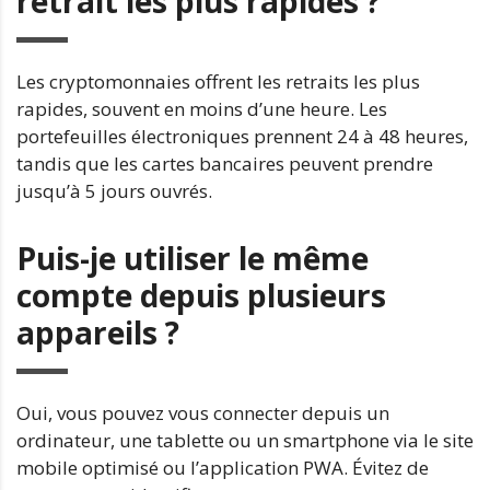
retrait les plus rapides ?
Les cryptomonnaies offrent les retraits les plus
rapides, souvent en moins d’une heure. Les
portefeuilles électroniques prennent 24 à 48 heures,
tandis que les cartes bancaires peuvent prendre
jusqu’à 5 jours ouvrés.
Puis-je utiliser le même
compte depuis plusieurs
appareils ?
Oui, vous pouvez vous connecter depuis un
ordinateur, une tablette ou un smartphone via le site
mobile optimisé ou l’application PWA. Évitez de