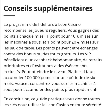
Conseils supplémentaires
Le programme de fidélité du Leon Casino
récompense les joueurs réguliers. Vous gagnez des
points à chaque mise : 1 point pour 10 € misés sur
les machines à sous, et 1 point pour 20 € misés sur
les jeux de table. Les points peuvent être échangés
contre des bonus ou des tours gratuits. Les VIP
bénéficient d’un cashback hebdomadaire, de retraits
prioritaires et d’invitations à des événements
exclusifs. Pour atteindre le niveau Platine, il faut
accumuler 100 000 points sur une période de six
mois. Astuce : concentrez-vous sur les machines à
sous pour accumuler des points plus rapidement.
En conclusion, ce guide pratique vous donne toutes
les clés pour utiliser le Leon Casino en toute sérénité.