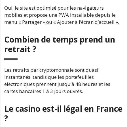
Oui, le site est optimisé pour les navigateurs
mobiles et propose une PWA installable depuis le
menu « Partager » ou « Ajouter à l’écran d’accueil ».
Combien de temps prend un
retrait ?
Les retraits par cryptomonnaie sont quasi
instantanés, tandis que les portefeuilles
électroniques prennent jusqu’à 48 heures et les
cartes bancaires 1 à 3 jours ouvrés.
Le casino est-il légal en France
?