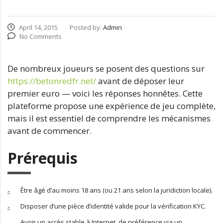
April 14, 2015
Posted by:
Admin
No Comments
De nombreux joueurs se posent des questions sur
https://betonredfr.net/
avant de déposer leur
premier euro — voici les réponses honnêtes. Cette
plateforme propose une expérience de jeu complète,
mais il est essentiel de comprendre les mécanismes
avant de commencer.
Prérequis
Être âgé d’au moins 18 ans (ou 21 ans selon la juridiction locale).
Disposer d’une pièce d’identité valide pour la vérification KYC.
Avoir un accès stable à Internet, de préférence via un