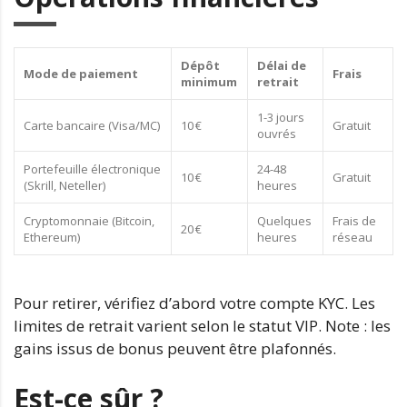
Dépôt
Délai de
Mode de paiement
Frais
minimum
retrait
1-3 jours
Carte bancaire (Visa/MC)
10 €
Gratuit
ouvrés
Portefeuille électronique
24-48
10 €
Gratuit
(Skrill, Neteller)
heures
Cryptomonnaie (Bitcoin,
Quelques
Frais de
20 €
Ethereum)
heures
réseau
Pour retirer, vérifiez d’abord votre compte KYC. Les
limites de retrait varient selon le statut VIP. Note : les
gains issus de bonus peuvent être plafonnés.
Est-ce sûr ?