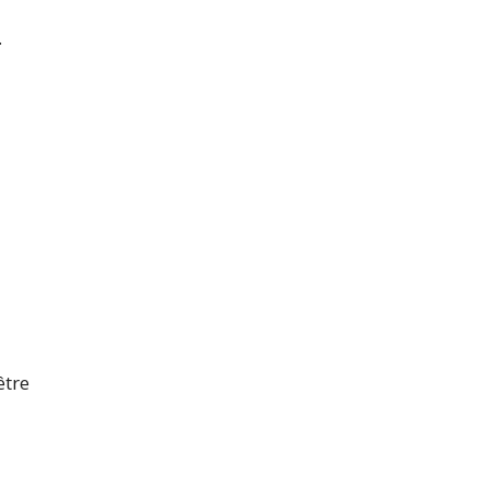
.
être