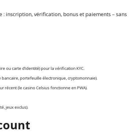
 : inscription, vérification, bonus et paiements – sans
 ou carte d’identité) pour la vérification KYC.
bancaire, portefeuille électronique, cryptomonnaie).
r récent (le casino Celsius fonctionne en PWA).
é, jeux exclus).
count