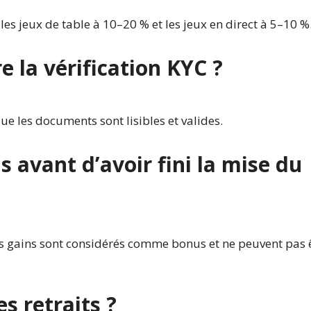
es jeux de table à 10–20 % et les jeux en direct à 5–10 %
 la vérification KYC ?
e les documents sont lisibles et valides.
ns avant d’avoir fini la mise du
 les gains sont considérés comme bonus et ne peuvent pas 
es retraits ?