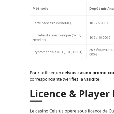
Méthode
Dépôt min/ma
Carte bancaire (Visa/MC)
10 € / 5 000 €
Portefeuille électronique (Skrill,
10 € / 10 000 €
Neteller)
20 € équivalent 
Cryptomonnaie (BTC, ETH, USDT)
000 €
Pour utiliser un
celsius casino promo co
correspondante (vérifiez la validité).
Licence & Player 
Le casino Celsius opère sous licence de Cu