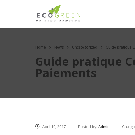
Home
News
Uncategorized
Guide pratique C
Guide pratique Ce
Paiements
April 10, 2017
Posted by:
Admin
Catego