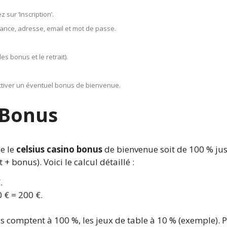
z sur ‘Inscription’.
ance, adresse, email et mot de passe.
es bonus et le retrait).
ctiver un éventuel bonus de bienvenue.
 Bonus
e le
celsius casino bonus
de bienvenue soit de 100 % ju
 bonus). Voici le calcul détaillé :
.
 € = 200 €.
us comptent à 100 %, les jeux de table à 10 % (exemple). 