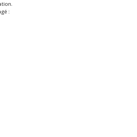
ation.
gé :
.