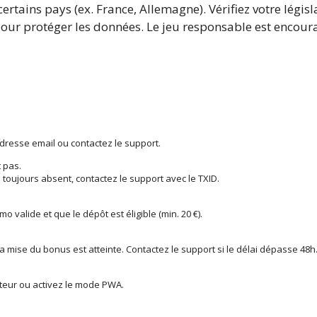
ertains pays (ex. France, Allemagne). Vérifiez votre législ
 pour protéger les données. Le jeu responsable est encoura
adresse email ou contactez le support.
 pas.
 toujours absent, contactez le support avec le TXID.
 valide et que le dépôt est éligible (min. 20 €).
la mise du bonus est atteinte. Contactez le support si le délai dépasse 48h
ateur ou activez le mode PWA.