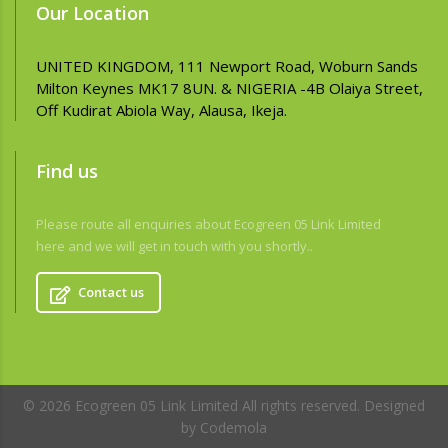
Our Location
UNITED KINGDOM, 111 Newport Road, Woburn Sands
Milton Keynes MK17 8UN. & NIGERIA -4B Olaiya Street,
Off Kudirat Abiola Way, Alausa, Ikeja.
Find us
Please route all enquiries about Ecogreen 05 Link Limited
here and we will get in touch with you shortly..
Contact us
© 2026 Ecogreen 05 Link Limited All rights reserved. Designed
by Codemola