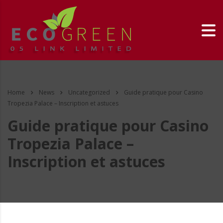
Home
News
Uncategorized
Guide pratique pour Casino
Tropezia Palace – Inscription et astuces
Guide pratique pour Casino
Tropezia Palace –
Inscription et astuces