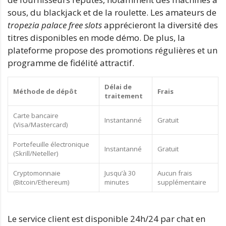
sous, du blackjack et de la roulette. Les amateurs de
tropezia palace free slots
apprécieront la diversité des
titres disponibles en mode démo. De plus, la
plateforme propose des promotions régulières et un
programme de fidélité attractif.
Délai de
Méthode de dépôt
Frais
traitement
Carte bancaire
Instantanné
Gratuit
(Visa/Mastercard)
Portefeuille électronique
Instantanné
Gratuit
(Skrill/Neteller)
Cryptomonnaie
Jusqu’à 30
Aucun frais
(Bitcoin/Ethereum)
minutes
supplémentaire
Le service client est disponible 24h/24 par chat en