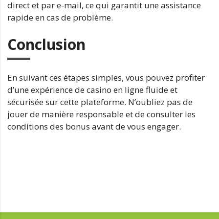
direct et par e-mail, ce qui garantit une assistance
rapide en cas de problème.
Conclusion
En suivant ces étapes simples, vous pouvez profiter
d’une expérience de casino en ligne fluide et
sécurisée sur cette plateforme. N’oubliez pas de
jouer de manière responsable et de consulter les
conditions des bonus avant de vous engager.