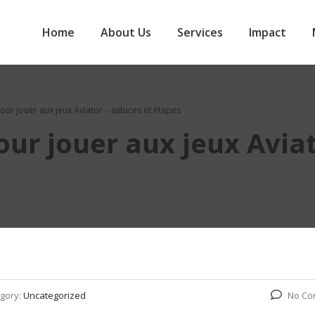
Home
About Us
Services
Impact
our jouer aux jeux Aviator – astuces et étapes
ur jouer aux jeux Aviat
gory:
Uncategorized
No Co