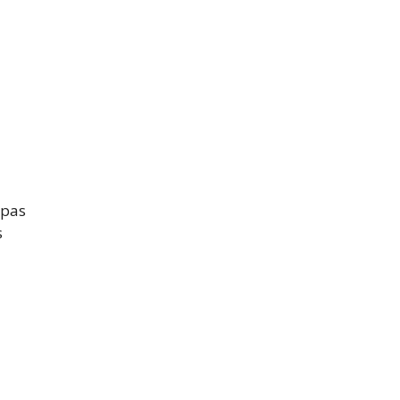
 pas
s