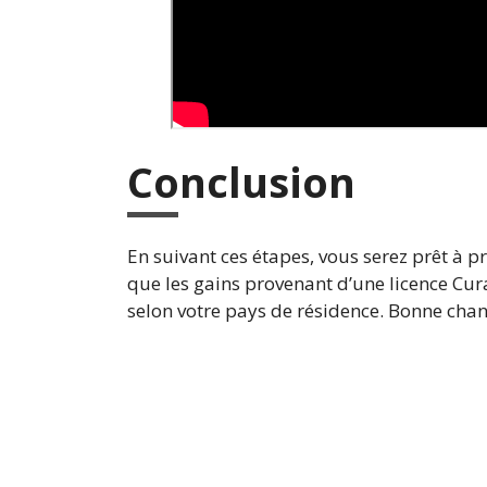
Conclusion
En suivant ces étapes, vous serez prêt à pr
que les gains provenant d’une licence Cur
selon votre pays de résidence. Bonne chan