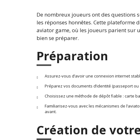
De nombreux joueurs ont des questions 
les réponses honnêtes. Cette plateforme d
aviator game, où les joueurs parient sur 
bien se préparer.
Préparation
Assurez-vous d’avoir une connexion internet stable
Préparez vos documents d’identité (passeport ou car
Choisissez une méthode de dépôt fiable : carte ba
Familiarisez-vous avec les mécanismes de l’aviator
avant.
Création de votr