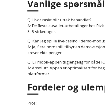
Vanlige spørsmål
Q: Hvor raskt blir uttak behandlet?
A: De fleste e‑wallet‑utbetalinger hos Riz
3–5 virkedager.
Q: Kan jeg spille live‑casino i demo‑modu
A: Ja, flere bordspill tilbyr en demovers
krever ekte penger.
Q: Er mobil‑appen tilgjengelig for både i
A: Absolutt. Appen er optimalisert for b
plattformer.
Fordeler og ulem
Pros: