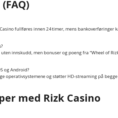
 (FAQ)
k Casino fullføres innen 24 timer, mens bankoverføringer k
s?
jon uten innskudd, men bonuser og poeng fra “Wheel of Riz
OS og Android?
egge operativsystemene og støtter HD‑streaming på begge
per med Rizk Casino