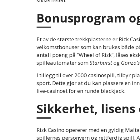
sikkerheten.
Bonusprogram og 
Et av de største trekkplasterne er Rizk C
velkomstbonuser som kan brukes både på s
antall poeng på “Wheel of Rizk”, låses ek
spilleautomater som
Starburst
og
Gonzo’s
I tillegg til over 2000 casinospill, tilbyr
sport. Dette gjør at du kan plassere en in
live‑casinoet for en runde blackjack.
Sikkerhet, lisens 
Rizk Casino opererer med en gyldig Malta 
spillernes personvern og rettferdig spill. A