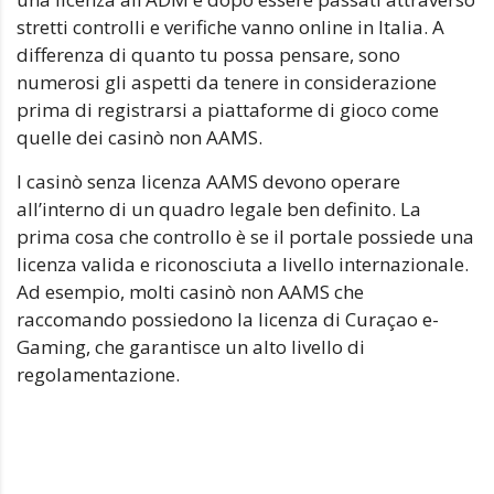
stretti controlli e verifiche vanno online in Italia. A
differenza di quanto tu possa pensare, sono
numerosi gli aspetti da tenere in considerazione
prima di registrarsi a piattaforme di gioco come
quelle dei casinò non AAMS.
I casinò senza licenza AAMS devono operare
all’interno di un quadro legale ben definito. La
prima cosa che controllo è se il portale possiede una
licenza valida e riconosciuta a livello internazionale.
Ad esempio, molti casinò non AAMS che
raccomando possiedono la licenza di Curaçao e-
Gaming, che garantisce un alto livello di
regolamentazione.