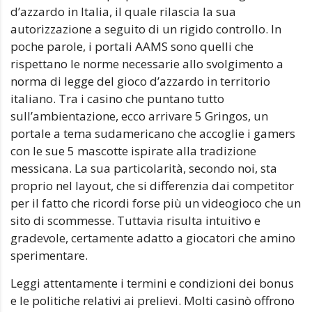
d’azzardo in Italia, il quale rilascia la sua
autorizzazione a seguito di un rigido controllo. In
poche parole, i portali AAMS sono quelli che
rispettano le norme necessarie allo svolgimento a
norma di legge del gioco d’azzardo in territorio
italiano. Tra i casino che puntano tutto
sull’ambientazione, ecco arrivare 5 Gringos, un
portale a tema sudamericano che accoglie i gamers
con le sue 5 mascotte ispirate alla tradizione
messicana. La sua particolarità, secondo noi, sta
proprio nel layout, che si differenzia dai competitor
per il fatto che ricordi forse più un videogioco che un
sito di scommesse. Tuttavia risulta intuitivo e
gradevole, certamente adatto a giocatori che amino
sperimentare.
Leggi attentamente i termini e condizioni dei bonus
e le politiche relativi ai prelievi. Molti casinò offrono