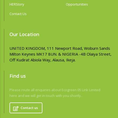
HERStory
Opportunities
Contact Us
Our Location
UNITED KINGDOM, 111 Newport Road, Woburn Sands
Milton Keynes MK17 8UN. & NIGERIA -4B Olaiya Street,
Off Kudirat Abiola Way, Alausa, Ikeja.
Find us
Please route all enquiries about Ecogreen 05 Link Limited
here and we will get in touch with you shortly..
Contact us