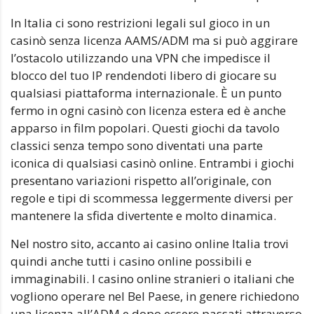
In Italia ci sono restrizioni legali sul gioco in un
casinò senza licenza AAMS/ADM ma si può aggirare
l’ostacolo utilizzando una VPN che impedisce il
blocco del tuo IP rendendoti libero di giocare su
qualsiasi piattaforma internazionale. È un punto
fermo in ogni casinò con licenza estera ed è anche
apparso in film popolari. Questi giochi da tavolo
classici senza tempo sono diventati una parte
iconica di qualsiasi casinò online. Entrambi i giochi
presentano variazioni rispetto all’originale, con
regole e tipi di scommessa leggermente diversi per
mantenere la sfida divertente e molto dinamica.
Nel nostro sito, accanto ai casino online Italia trovi
quindi anche tutti i casino online possibili e
immaginabili. I casino online stranieri o italiani che
vogliono operare nel Bel Paese, in genere richiedono
una licenza all’ADM e dopo essere passati attraverso