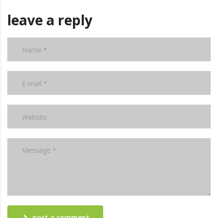
leave a reply
post a comment