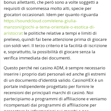
bonus allettanti, che però sono a volte soggetti a
requisiti di scommessa molto alti, specie per
giocatori occasionali​. Idem per quanto riguarda
https://soundcloud.com/elena-giulia-
manzoni/giochi-a-tema-orientale-o-esotica-di-
aristocrat
le politiche relative a tempi e limiti di
prelievo, quindi fai bene attenzione prima di giocare
con soldi veri. Il terzo criterio è la facilità di iscrizione
e, soprattutto, la possibilità di giocare senza la
verifica immediata dei documenti.
Questo perché nei casino ADM, è sempre necessario
inserire i proprio dati personali ed anche gli estremi
di un documento d’identità valido. CasinoHEX è un
portale indipendente progettato per fornire le
recensioni dei principali marchi di casinò. Noi
partecipiamo a programmi di affiliazione e veniamo
ricompensati dai programmi di affiliazione per