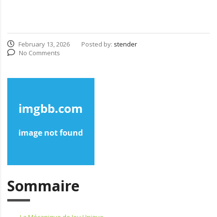
February 13, 2026
Posted by:
stender
No Comments
Sommaire