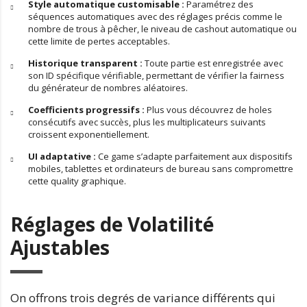
Style automatique customisable :
Paramétrez des
séquences automatiques avec des réglages précis comme le
nombre de trous à pêcher, le niveau de cashout automatique ou
cette limite de pertes acceptables.
Historique transparent :
Toute partie est enregistrée avec
son ID spécifique vérifiable, permettant de vérifier la fairness
du générateur de nombres aléatoires.
Coefficients progressifs :
Plus vous découvrez de holes
consécutifs avec succès, plus les multiplicateurs suivants
croissent exponentiellement.
UI adaptative :
Ce game s’adapte parfaitement aux dispositifs
mobiles, tablettes et ordinateurs de bureau sans compromettre
cette quality graphique.
Réglages de Volatilité
Ajustables
On offrons trois degrés de variance différents qui