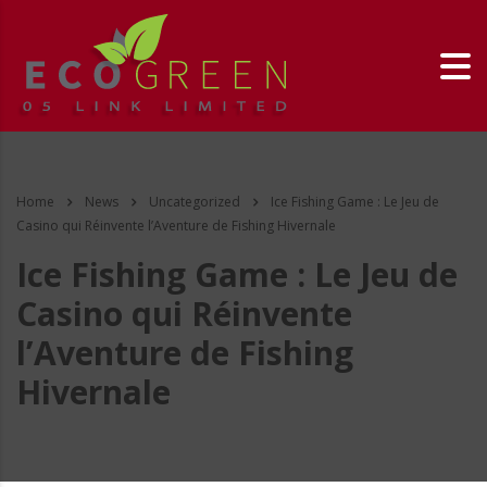
Home
News
Uncategorized
Ice Fishing Game : Le Jeu de
Casino qui Réinvente l’Aventure de Fishing Hivernale
Ice Fishing Game : Le Jeu de
Casino qui Réinvente
l’Aventure de Fishing
Hivernale