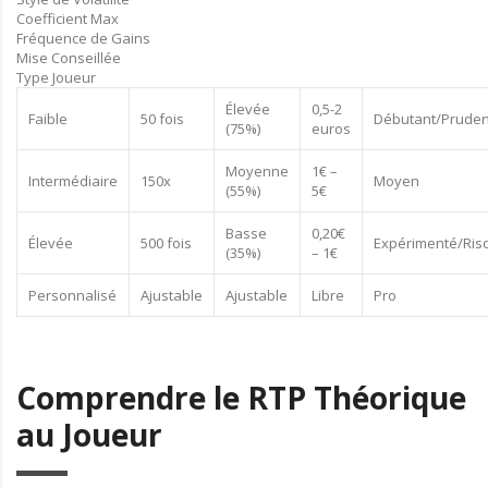
Coefficient Max
Fréquence de Gains
Mise Conseillée
Type Joueur
Élevée
0,5-2
Faible
50 fois
Débutant/Pruden
(75%)
euros
Moyenne
1€ –
Intermédiaire
150x
Moyen
(55%)
5€
Basse
0,20€
Élevée
500 fois
Expérimenté/Ris
(35%)
– 1€
Personnalisé
Ajustable
Ajustable
Libre
Pro
Comprendre le RTP Théorique
au Joueur