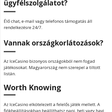
ügyfélszolgálatot?
Élő chat, e-mail vagy telefonos támogatás áll
rendelkezésre 24/7.
Vannak országkorlátozások?
Az IceCasino bizonyos országokból nem fogad
játékosokat. Magyarország nem szerepel a tiltott
listán.
Worth Knowing
Az IceCasino elkötelezett a felelős játék mellett. A
fiókbeállításokban beállíthatsz napi, heti vagy havi