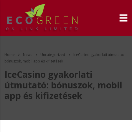
Home
News
Uncategorized
IceCasino gyakorlati útmutató:
bónuszok, mobil app és kifizetések
IceCasino gyakorlati
útmutató: bónuszok, mobil
app és kifizetések