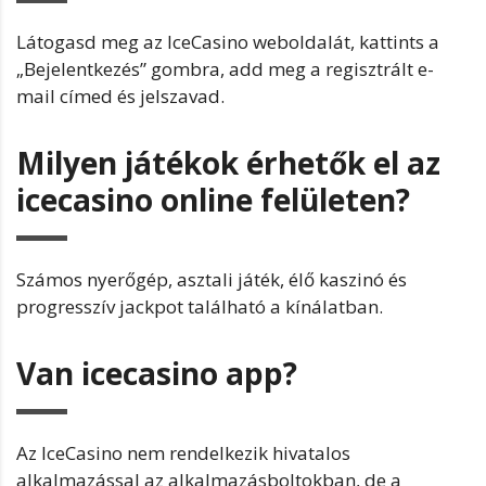
Látogasd meg az IceCasino weboldalát, kattints a
„Bejelentkezés” gombra, add meg a regisztrált e-
mail címed és jelszavad.
Milyen játékok érhetők el az
icecasino online felületen?
Számos nyerőgép, asztali játék, élő kaszinó és
progresszív jackpot található a kínálatban.
Van icecasino app?
Az IceCasino nem rendelkezik hivatalos
alkalmazással az alkalmazásboltokban, de a