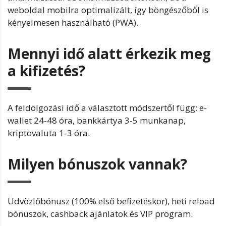
weboldal mobilra optimalizált, így böngészőből is
kényelmesen használható (PWA).
Mennyi idő alatt érkezik meg
a kifizetés?
A feldolgozási idő a választott módszertől függ: e-
wallet 24-48 óra, bankkártya 3-5 munkanap,
kriptovaluta 1-3 óra.
Milyen bónuszok vannak?
Üdvözlőbónusz (100% első befizetéskor), heti reload
bónuszok, cashback ajánlatok és VIP program.