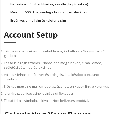
Befizetési mód (bankkártya, e-wallet, kriptovaluta).
Minimum 5000 Ft egyenleg a bónusz igényléséhez.
Érvényes e-mail cím és telefonszám.
Account Setup
Látogass el az IceCasino weboldalára, és kattints a “Regisztráció”
gombra.
Töltsd ki a regisztrációs űrlapot: add meg a neved, e-mail címed,
születési dátumod és lakcímed.
Válassz felhasználónevet és erős jelszót a későbbi icecasino
loginhoz.
Erősítsd meg az e-mail címedet az üzenetben kapott linkre kattintva.
Jelentkezz be (icecasino login) az új fiókoddal.
Töltsd fel a számládat a kiválasztott befizetési móddal.