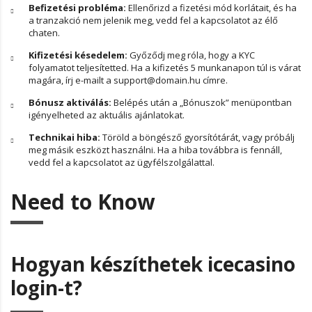
Befizetési probléma:
Ellenőrizd a fizetési mód korlátait, és ha
a tranzakció nem jelenik meg, vedd fel a kapcsolatot az élő
chaten.
Kifizetési késedelem:
Győződj meg róla, hogy a KYC
folyamatot teljesítetted. Ha a kifizetés 5 munkanapon túl is várat
magára, írj e-mailt a support@domain.hu címre.
Bónusz aktiválás:
Belépés után a „Bónuszok” menüpontban
igényelheted az aktuális ajánlatokat.
Technikai hiba:
Töröld a böngésző gyorsítótárát, vagy próbálj
meg másik eszközt használni. Ha a hiba továbbra is fennáll,
vedd fel a kapcsolatot az ügyfélszolgálattal.
Need to Know
Hogyan készíthetek icecasino
login-t?