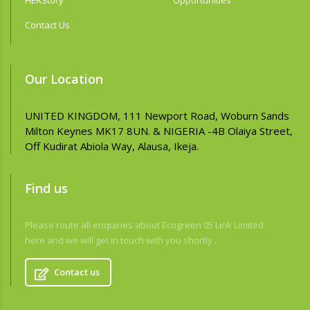
HERStory
Opportunities
Contact Us
Our Location
UNITED KINGDOM, 111 Newport Road, Woburn Sands
Milton Keynes MK17 8UN. & NIGERIA -4B Olaiya Street,
Off Kudirat Abiola Way, Alausa, Ikeja.
Find us
Please route all enquiries about Ecogreen 05 Link Limited
here and we will get in touch with you shortly..
Contact us