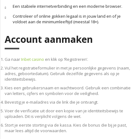
Een stabiele internetverbinding en een moderne browser.
Controleer of online gokken legaal is in jouw land en of je
voldoet aan de minimumleeftijd (meestal 18+).
Account aanmaken
Ga naar
Inbet casino
en klik op ‘Registreren’.
Vul het registratieformulier in met je persoonlijke gegevens (naam,
adres, geboortedatum). Gebruik dezelfde gegevens als op je
identiteitsbewijs.
Kies een gebruikersnaam en wachtwoord. Gebruik een combinatie
van letters, cijfers en symbolen voor de veiligheid.
Bevestig je e-mailadres via de link die je ontvangt.
Voer de verificatie uit door een kopie van je identiteitsbewijs te
uploaden. Dit is verplicht volgens de wet.
Stort je eerste storting via de kassa. Kies de bonus die bij je past,
maar lees altijd de voorwaarden.