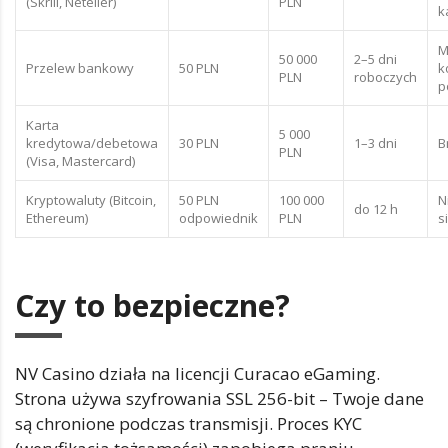
(Skrill, Neteller)
PLN
k
M
50 000
2–5 dni
Przelew bankowy
50 PLN
k
PLN
roboczych
p
Karta
5 000
kredytowa/debetowa
30 PLN
1–3 dni
B
PLN
(Visa, Mastercard)
Kryptowaluty (Bitcoin,
50 PLN
100 000
N
do 12 h
Ethereum)
odpowiednik
PLN
s
Czy to bezpieczne?
NV Casino działa na licencji Curacao eGaming.
Strona używa szyfrowania SSL 256-bit – Twoje dane
są chronione podczas transmisji. Proces KYC