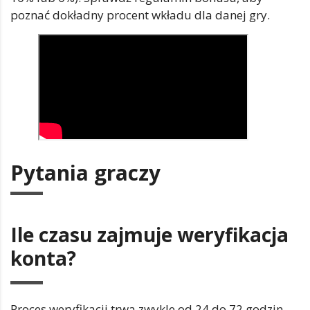
poznać dokładny procent wkładu dla danej gry.
Pytania graczy
Ile czasu zajmuje weryfikacja
konta?
Proces weryfikacji trwa zwykle od 24 do 72 godzin