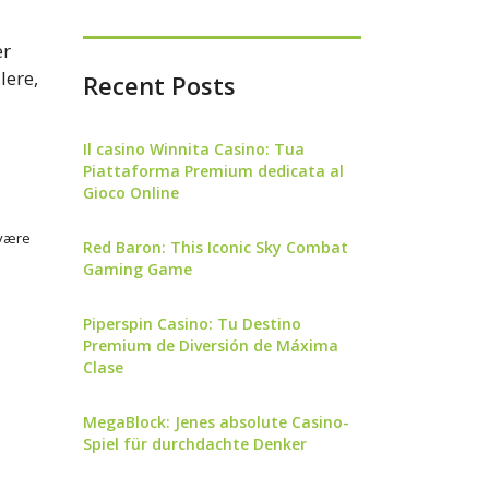
er
lere,
Recent Posts
Il casino Winnita Casino: Tua
Piattaforma Premium dedicata al
Gioco Online
 være
Red Baron: This Iconic Sky Combat
Gaming Game
Piperspin Casino: Tu Destino
Premium de Diversión de Máxima
Clase
MegaBlock: Jenes absolute Casino-
Spiel für durchdachte Denker