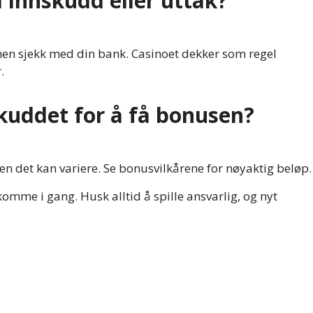
 innskudd eller uttak?
 men sjekk med din bank. Casinoet dekker som regel
.
uddet for å få bonusen?
det kan variere. Se bonusvilkårene for nøyaktig beløp.
omme i gang. Husk alltid å spille ansvarlig, og nyt