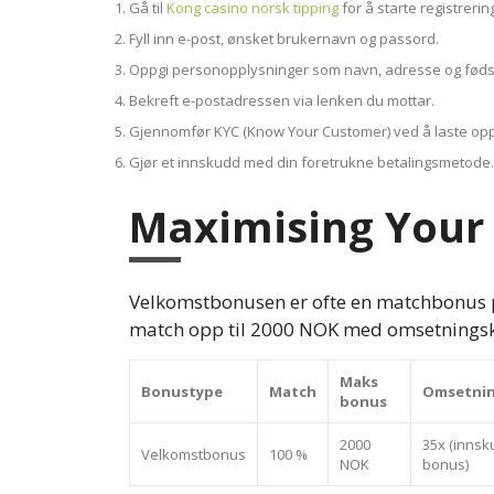
Gå til
Kong casino norsk tipping
for å starte registrerin
Fyll inn e-post, ønsket brukernavn og passord.
Oppgi personopplysninger som navn, adresse og føds
Bekreft e-postadressen via lenken du mottar.
Gjennomfør KYC (Know Your Customer) ved å laste opp l
Gjør et innskudd med din foretrukne betalingsmetode
Maximising Your
Velkomstbonusen er ofte en matchbonus på
match opp til 2000 NOK med omsetningsk
Maks
Bonustype
Match
Omsetnin
bonus
2000
35x (innsk
Velkomstbonus
100 %
NOK
bonus)