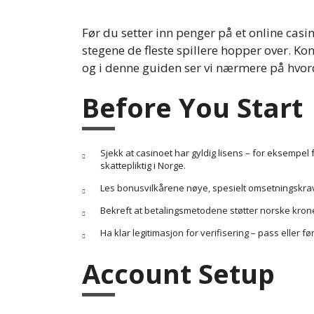
Før du setter inn penger på et online casin
stegene de fleste spillere hopper over. Kon
og i denne guiden ser vi nærmere på hvo
Before You Start
Sjekk at casinoet har gyldig lisens – for eksempel
skattepliktig i Norge.
Les bonusvilkårene nøye, spesielt omsetningskrav 
Bekreft at betalingsmetodene støtter norske krone
Ha klar legitimasjon for verifisering – pass eller fø
Account Setup