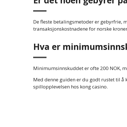
Er det noen gebyrer på
De fleste betalingsmetoder er gebyrfrie,
transaksjonskostnadene for norske kroner
Hva er minimumsinnsk
Minimumsinnskuddet er ofte 200 NOK, men 
Med denne guiden er du godt rustet til å k
spillopplevelsen hos kong casino.