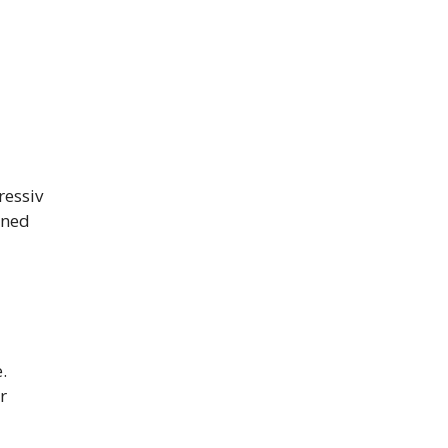
ressiv
 ned
.
r