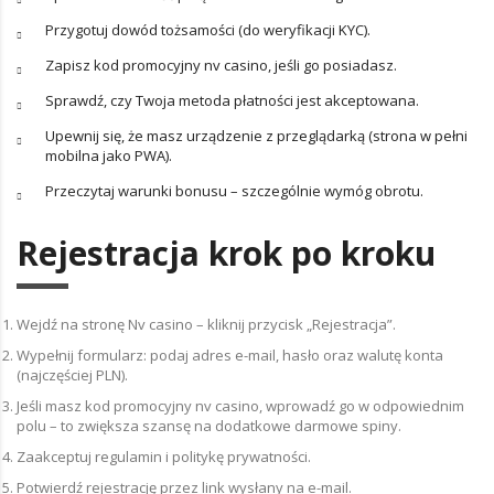
Przygotuj dowód tożsamości (do weryfikacji KYC).
Zapisz kod promocyjny nv casino, jeśli go posiadasz.
Sprawdź, czy Twoja metoda płatności jest akceptowana.
Upewnij się, że masz urządzenie z przeglądarką (strona w pełni
mobilna jako PWA).
Przeczytaj warunki bonusu – szczególnie wymóg obrotu.
Rejestracja krok po kroku
Wejdź na stronę Nv casino – kliknij przycisk „Rejestracja”.
Wypełnij formularz: podaj adres e-mail, hasło oraz walutę konta
(najczęściej PLN).
Jeśli masz kod promocyjny nv casino, wprowadź go w odpowiednim
polu – to zwiększa szansę na dodatkowe darmowe spiny.
Zaakceptuj regulamin i politykę prywatności.
Potwierdź rejestrację przez link wysłany na e-mail.