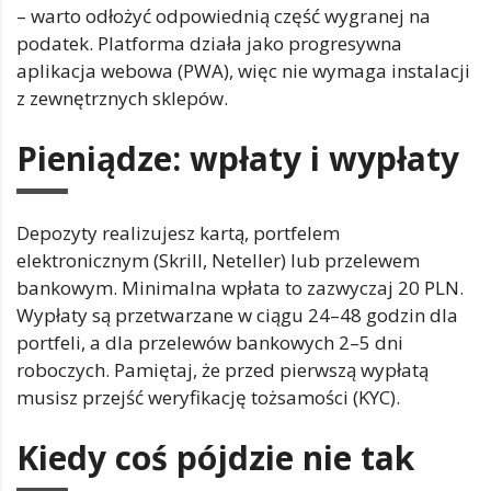
– warto odłożyć odpowiednią część wygranej na
podatek. Platforma działa jako progresywna
aplikacja webowa (PWA), więc nie wymaga instalacji
z zewnętrznych sklepów.
Pieniądze: wpłaty i wypłaty
Depozyty realizujesz kartą, portfelem
elektronicznym (Skrill, Neteller) lub przelewem
bankowym. Minimalna wpłata to zazwyczaj 20 PLN.
Wypłaty są przetwarzane w ciągu 24–48 godzin dla
portfeli, a dla przelewów bankowych 2–5 dni
roboczych. Pamiętaj, że przed pierwszą wypłatą
musisz przejść weryfikację tożsamości (KYC).
Kiedy coś pójdzie nie tak