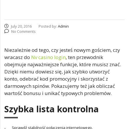
July 20, 2016
Posted by:
Admin
No Comments
Niezależnie od tego, czy jesteś nowym gościem, czy
wracasz do
Nv casino login
, ten przewodnik
obejmuje najważniejsze funkcje, które musisz znać.
Dzięki niemu dowiesz się, jak szybko utworzyć
konto, odebrać kod promocyjny i skorzystać z
darmowych spinów. Pokazujemy też jak obliczać
wartość bonusu i unikać typowych problemów.
Szybka lista kontrolna
Sprawdź stabilność połączenia internetowego.