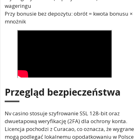
wageringu
Przy bonusie bez depozytu: obrót = kwota bonusu ×
mnożnik
Przegląd bezpieczeństwa
Nv casino stosuje szyfrowanie SSL 128-bit oraz
dwuetapową weryfikację (2FA) dla ochrony konta.
Licencja pochodzi z Curacao, co oznacza, że wygrane
mogą podlegać lokalnemu opodatkowaniu w Polsce