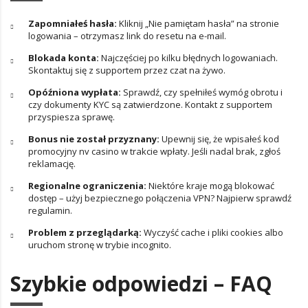
Zapomniałeś hasła:
Kliknij „Nie pamiętam hasła” na stronie
logowania – otrzymasz link do resetu na e-mail.
Blokada konta:
Najczęściej po kilku błędnych logowaniach.
Skontaktuj się z supportem przez czat na żywo.
Opóźniona wypłata:
Sprawdź, czy spełniłeś wymóg obrotu i
czy dokumenty KYC są zatwierdzone. Kontakt z supportem
przyspiesza sprawę.
Bonus nie został przyznany:
Upewnij się, że wpisałeś kod
promocyjny nv casino w trakcie wpłaty. Jeśli nadal brak, zgłoś
reklamację.
Regionalne ograniczenia:
Niektóre kraje mogą blokować
dostęp – użyj bezpiecznego połączenia VPN? Najpierw sprawdź
regulamin.
Problem z przeglądarką:
Wyczyść cache i pliki cookies albo
uruchom stronę w trybie incognito.
Szybkie odpowiedzi – FAQ