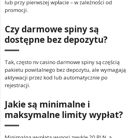
lub przy pierwszej wpłacie – w zależności od
promocji.
Czy darmowe spiny są
dostępne bez depozytu?
Tak, często nv casino darmowe spiny są częścią
pakietu powitalnego bez depozytu, ale wymagają
aktywacji przez kod lub automatycznie po
rejestracji.
Jakie są minimalne i
maksymalne limity wypłat?
Minimalna wypłata wynosi zwykle 20 PLN, a