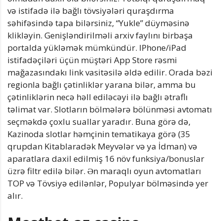
və istifadə ilə bağlı tövsiyələri quraşdırma
səhifəsində tapa bilərsiniz, “Yukle” düyməsinə
klikləyin. Genişləndirilməli arxiv faylını birbaşa
portalda yükləmək mümkündür. IPhone/iPad
istifadəçiləri üçün müştəri App Store rəsmi
mağazasındakı link vasitəsilə əldə edilir. Orada bəzi
regionla bağlı çətinliklər yarana bilər, amma bu
çətinliklərin necə həll ediləcəyi ilə bağlı ətraflı
təlimat var. Slotların bölmələrə bölünməsi avtomatı
seçməkdə çoxlu suallar yaradır. Buna görə də,
Kazinoda slotlar həmçinin tematikaya görə (35
qrupdan Kitablaradək Meyvələr və ya İdman) və
aparatlara daxil edilmiş 16 növ funksiya/bonuslar
üzrə filtr edilə bilər. Ən maraqlı oyun avtomatları
TOP və Tövsiyə edilənlər, Populyar bölməsində yer
alır.